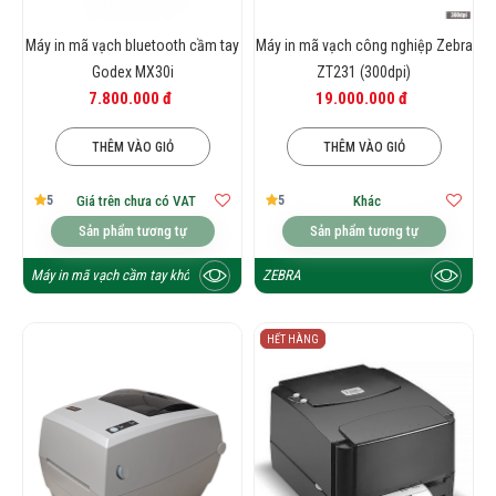
Máy in mã vạch bluetooth cầm tay
Máy in mã vạch công nghiệp Zebra
Godex MX30i
ZT231 (300dpi)
7.800.000 đ
19.000.000 đ
THÊM VÀO GIỎ
THÊM VÀO GIỎ
5
5
Giá trên chưa có VAT
Khác
Sản phẩm tương tự
Sản phẩm tương tự
Máy in mã vạch cầm tay không dây
ZEBRA
HẾT HÀNG