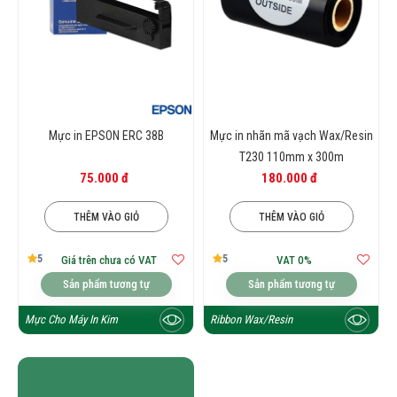
Mực in EPSON ERC 38B
Mực in nhãn mã vạch Wax/Resin
T230 110mm x 300m
75.000 đ
180.000 đ
THÊM VÀO GIỎ
THÊM VÀO GIỎ
5
5
Giá trên chưa có VAT
VAT 0%
Sản phẩm tương tự
Sản phẩm tương tự
Mực Cho Máy In Kim
Ribbon Wax/Resin