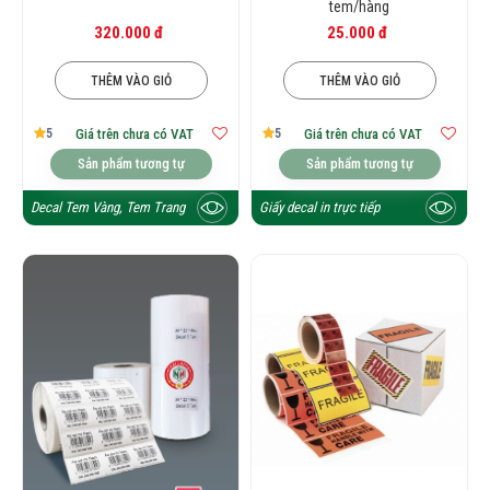
tem/hàng
320.000 đ
25.000 đ
THÊM VÀO GIỎ
THÊM VÀO GIỎ
5
5
Giá trên chưa có VAT
Giá trên chưa có VAT
Sản phẩm tương tự
Sản phẩm tương tự
Decal Tem Vàng, Tem Trang Sức
Giấy decal in trực tiếp