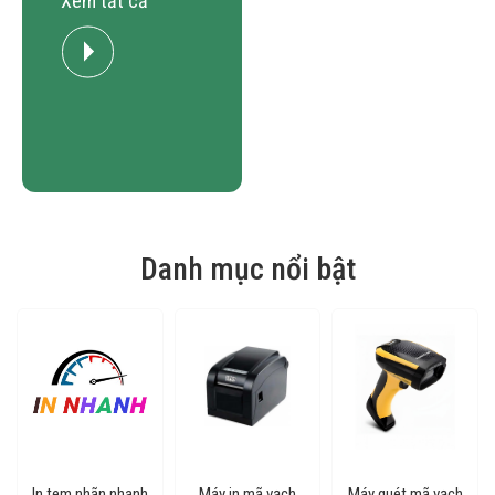
Danh mục nổi bật
In tem nhãn nhanh
Máy in mã vạch
Máy quét mã vạch