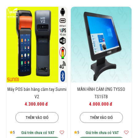
Máy POS bán hàng cầm tay Sunmi
MÀN HÌNH CẢM ỨNG TYSSO
V2
TS15TB
4.300.000 đ
4.000.000 đ
THÊM VÀO GIỎ
THÊM VÀO GIỎ
5
5
Giá trên chưa có VAT
Giá trên chưa có VAT