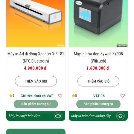
Máy in A4 di động Xprinter XP-T81
Máy in hóa đơn Zywell ZY908
(NFC,Bluetooth)
(Wifi,usb)
4.900.000 đ
1.600.000 đ
THÊM VÀO GIỎ
THÊM VÀO GIỎ
5
5
Giá trên chưa có VAT
VAT 0%
Sản phẩm tương tự
Sản phẩm tương tự
Máy in nhiệt hóa đơn
Máy in hóa đơn không dây