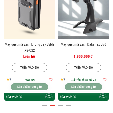
Máy quét mã vạch không dây Syble
Máy quét mã vạch Datamax D70
XB-C22
Liên hệ
1.900.000 đ
THÊM VÀO GIỎ
THÊM VÀO GIỎ
5
5
VAT 0%
Giá trên chưa có VAT
Sản phẩm tương tự
Sản phẩm tương tự
Máy quét 2D
Máy quét 2D