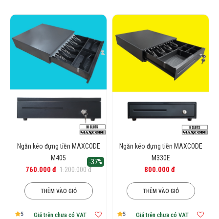
Ngăn kéo đựng tiền MAXCODE
Ngăn kéo đựng tiền MAXCODE
M405
M330E
-37%
760.000 đ
800.000 đ
1.200.000 đ
THÊM VÀO GIỎ
THÊM VÀO GIỎ
5
5
Giá trên chưa có VAT
Giá trên chưa có VAT