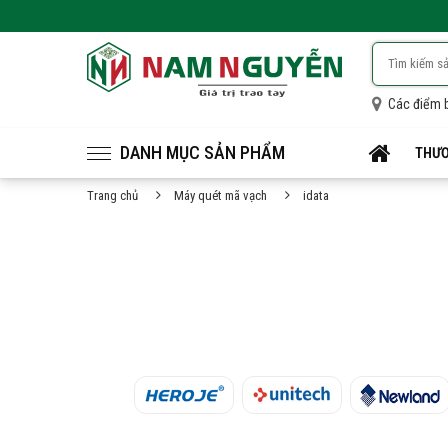
Các điểm 
DANH MỤC SẢN PHẨM
THƯƠ
Trang chủ
Máy quét mã vạch
idata