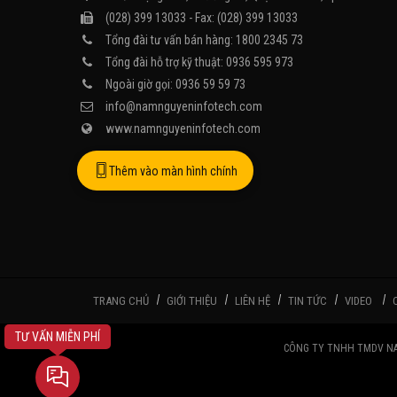
(028) 399 13033 - Fax: (028) 399 13033
Tổng đài tư vấn bán hàng: 1800 2345 73
Tổng đài hỗ trợ kỹ thuật: 0936 595 973
Ngoài giờ gọi: 0936 59 59 73
info@namnguyeninfotech.com
www.namnguyeninfotech.com
Thêm vào màn hình chính
TRANG CHỦ
GIỚI THIỆU
LIÊN HỆ
TIN TỨC
VIDEO
TƯ VẤN MIỄN PHÍ
CÔNG TY TNHH TMDV NAM N