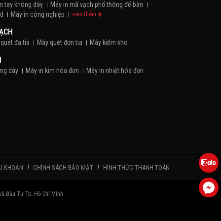
m tay không dây
Máy in mã vạch phổ thông để bàn
id
Máy in công nghiệp
xem thêm
VẠCH
quét đa tia
Máy quét đơn tia
Máy kiểm kho
N
ông dây
Máy in kim hóa đơn
Máy in nhiệt hóa đơn
Máy pos bán hàng cầm tay
Máy pos để bàn
 HÀNG
em Trang Sức
Giấy decal Bạc
Giấy decal in trực tiếp
em thêm
U KHOẢN
CHÍNH SÁCH BẢO MẬT
HÌNH THỨC THANH TOÁN
Ã VẠCH
m
Ribbon Resin
Ribbon Wax
Ribbon Wax/Resin
à Đầu Tư Tp. Hồ Chí Minh
THỊ GIÁ
 TIỀN