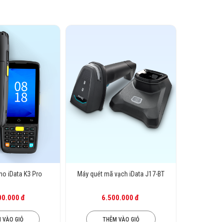
ho iData K3 Pro
Máy quét mã vạch iData J17-BT
00.000 đ
6.500.000 đ
 VÀO GIỎ
THÊM VÀO GIỎ