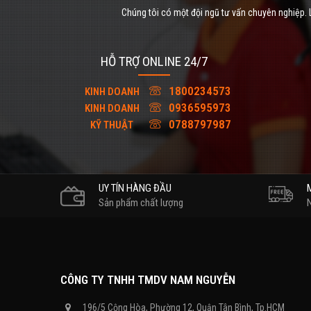
Chúng tôi có một đội ngũ tư vấn chuyên nghiệp. L
HỖ TRỢ ONLINE 24/7
1800234573
KINH DOANH
0936595973
KINH DOANH
0788797987
KỸ THUẬT
UY TÍN HÀNG ĐẦU
Sản phẩm chất lượng
CÔNG TY TNHH TMDV NAM NGUYỄN
196/5 Cộng Hòa, Phường 12, Quận Tân Bình, Tp.HCM