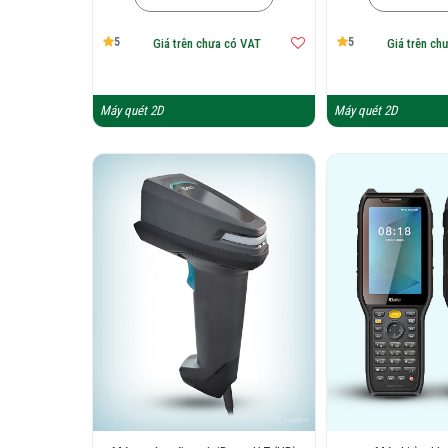
5
5
Giá trên chưa có VAT
Giá trên ch
Máy quét 2D
Máy quét 2D