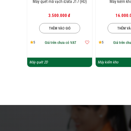
Máy quét mã vạch iData J17 (HD)
Máy kiểm kho
3.500.000 đ
16.000.
THÊM VÀO GIỎ
THÊM VÀ
5
5
Giá trên chưa có VAT
Giá trên ch
Máy quét 2D
Máy kiểm kho