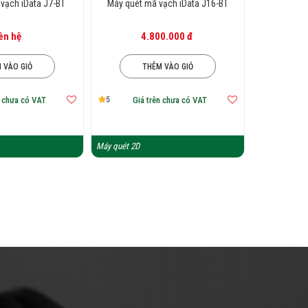
vạch iData J7-BT
Máy quét mã vạch iData J16-BT
ên hệ
4.800.000 đ
 VÀO GIỎ
THÊM VÀO GIỎ
5
n chưa có VAT
Giá trên chưa có VAT
Máy quét 2D