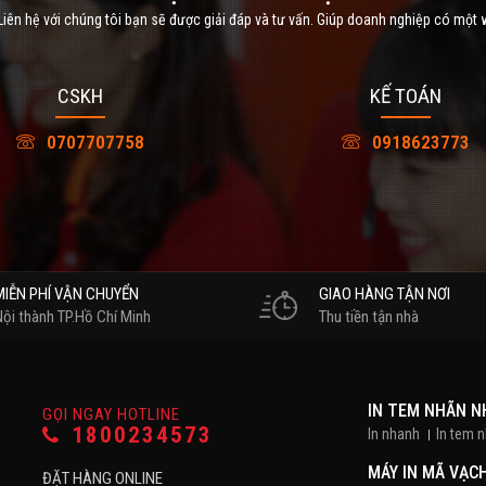
iên hệ với chúng tôi bạn sẽ được giải đáp và tư vấn. Giúp doanh nghiệp có một 
CSKH
KẾ TOÁN
0707707758
0918623773
MIỄN PHÍ VẬN CHUYỂN
GIAO HÀNG TẬN NƠI
Nội thành TP.Hồ Chí Minh
Thu tiền tận nhà
IN TEM NHÃN 
GỌI NGAY HOTLINE
1800234573
In nhanh
In tem 
MÁY IN MÃ VẠC
ĐẶT HÀNG ONLINE