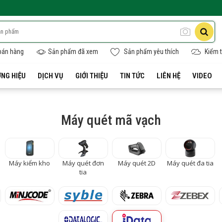
bán hàng
Sản phẩm đã xem
Sản phẩm yêu thích
Kiểm t
NG HIỆU
DỊCH VỤ
GIỚI THIỆU
TIN TỨC
LIÊN HỆ
VIDEO
Máy quét mã vạch
Máy kiểm kho
Máy quét đơn
Máy quét 2D
Máy quét đa tia
tia