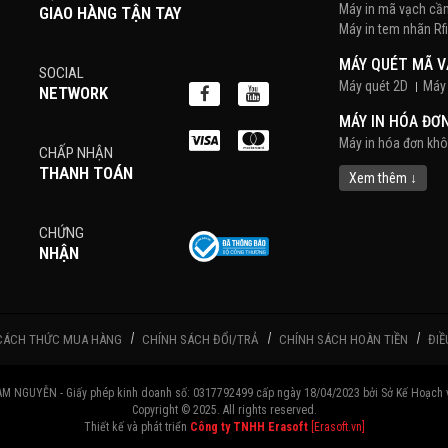
Máy in mã vạch cầ
GIAO HÀNG TẬN TAY
Máy in tem nhãn Rf
MÁY QUÉT MÃ 
SOCIAL
Máy quét 2D
Máy 
NETWORK
MÁY IN HÓA ĐƠ
Máy in hóa đơn kh
CHẤP NHẬN
THANH TOÁN
POS BÁN HÀNG
Xem thêm ↓
Màn hình cảm ứng
CHỨNG
PHẦN MỀM BÁN
NHẬN
DECAL
Decal Tem Vàng, T
Giấy decal PVC
x
CÁCH THỨC MUA HÀNG
CHÍNH SÁCH ĐỔI/TRẢ
CHÍNH SÁCH HOÀN TIỀN
ĐIỀ
MỰC IN NHÃN M
Mực Cho Máy In Ki
GUYỄN - Giấy phép kinh doanh số: 0317792499 cấp ngày 18/04/2023 bởi Sở Kế Hoạch v
MÀN HÌNH HIỂN 
Copyright © 2025. All rights reserved.
Thiết kế và phát triển
Công ty TNHH Erasoft
[Erasoft.vn]
NGĂN KÉO ĐỰNG