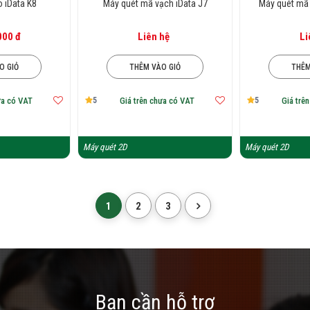
 iData K8
Máy quét mã vạch iData J7
Máy quét mã 
000 đ
Liên hệ
Li
O GIỎ
THÊM VÀO GIỎ
THÊM
5
5
ưa có VAT
Giá trên chưa có VAT
Giá trê
Máy quét 2D
Máy quét 2D
1
2
3
Bạn cần hỗ trợ