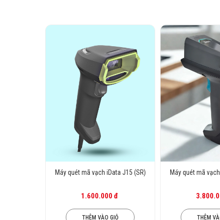
Máy quét mã vạch iData J15 (SR)
Máy quét mã vạch 
1.600.000 đ
3.800.0
THÊM VÀO GIỎ
THÊM VÀ