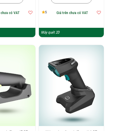
5
n chưa có VAT
Giá trên chưa có VAT
Máy quét 2D