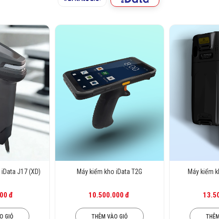
iData J17 (XD)
Máy kiểm kho iData T2G
Máy kiểm k
00 đ
10.500.000 đ
13.5
O GIỎ
THÊM VÀO GIỎ
THÊM