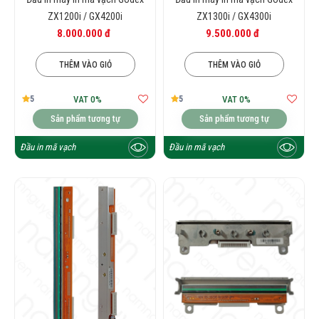
ZX1200i / GX4200i
ZX1300i / GX4300i
8.000.000 đ
9.500.000 đ
THÊM VÀO GIỎ
THÊM VÀO GIỎ
5
5
VAT 0%
VAT 0%
Sản phẩm tương tự
Sản phẩm tương tự
Đầu in mã vạch
Đầu in mã vạch