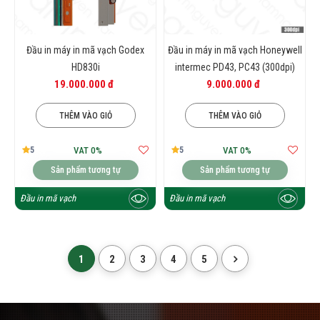
Đầu in máy in mã vạch Godex
Đầu in máy in mã vạch Honeywell
HD830i
intermec PD43, PC43 (300dpi)
19.000.000 đ
9.000.000 đ
THÊM VÀO GIỎ
THÊM VÀO GIỎ
5
5
VAT 0%
VAT 0%
Sản phẩm tương tự
Sản phẩm tương tự
Đầu in mã vạch
Đầu in mã vạch
1
2
3
4
5