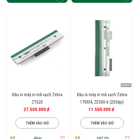
Đầu in máy in mã vạch Zebra
Đầu in máy in mã vạch Zebra
ZT620
170XI4, ZE500-6 (203dpi)
27.500.000 đ
11.500.000 đ
THÊM VÀO GIỎ
THÊM VÀO GIỎ
5
5
Khác
VAT 0%