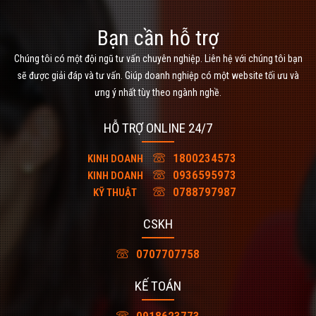
Bạn cần hỗ trợ
Chúng tôi có một đội ngũ tư vấn chuyên nghiệp. Liên hệ với chúng tôi bạn
sẽ được giải đáp và tư vấn. Giúp doanh nghiệp có một website tối ưu và
ưng ý nhất tùy theo ngành nghề.
HỖ TRỢ ONLINE 24/7
1800234573
KINH DOANH
0936595973
KINH DOANH
0788797987
KỸ THUẬT
CSKH
0707707758
KẾ TOÁN