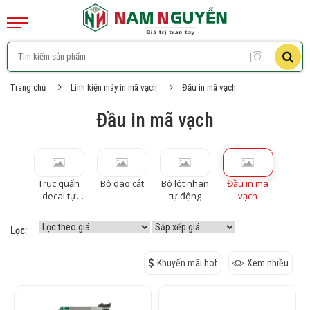
Trang chủ
Linh kiện máy in mã vạch
Đầu in mã vạch
Đầu in mã vạch
Trục quấn
Bộ dao cắt
Bộ lột nhãn
Đầu in mã
decal tự
tự động
vạch
động
Lọc:
Khuyến mãi hot
Xem nhiều