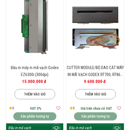
Đầu in máy in mã vạch Godex
CUTTER MODULE/BỘ DAO CẮT MÁY
EZ6300i (300dpi)
IN MÃ VẠCH GODEX RT700, RT863i
15.000.000 đ
9.600.000 đ
(R)
THÊM VÀO GIỎ
THÊM VÀO GIỎ
5
5
VAT 0%
Giá trên chưa có VAT
Sản phẩm tương tự
Sản phẩm tương tự
Đầu in mã vạch
Đầu in mã vạch