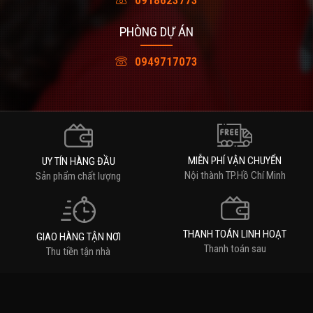
0918623773
PHÒNG DỰ ÁN
0949717073
MIỄN PHÍ VẬN CHUYỂN
UY TÍN HÀNG ĐẦU
Nội thành TP.Hồ Chí Minh
Sản phẩm chất lượng
THANH TOÁN LINH HOẠT
GIAO HÀNG TẬN NƠI
Thanh toán sau
Thu tiền tận nhà