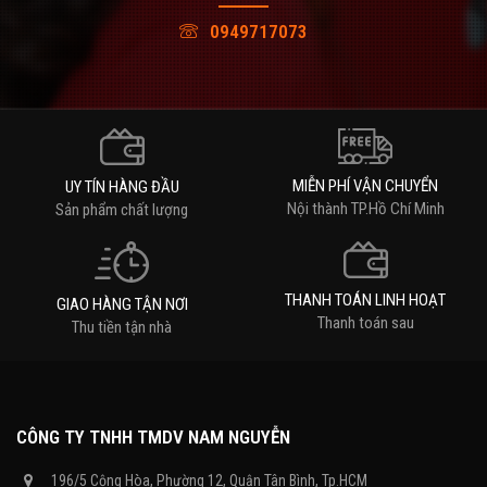
0949717073
MIỄN PHÍ VẬN CHUYỂN
UY TÍN HÀNG ĐẦU
Nội thành TP.Hồ Chí Minh
Sản phẩm chất lượng
THANH TOÁN LINH HOẠT
GIAO HÀNG TẬN NƠI
Thanh toán sau
Thu tiền tận nhà
CÔNG TY TNHH TMDV NAM NGUYỄN
196/5 Cộng Hòa, Phường 12, Quận Tân Bình, Tp.HCM