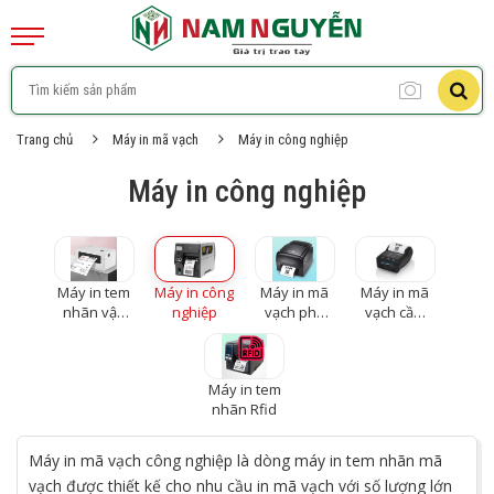
Trang chủ
Máy in mã vạch
Máy in công nghiệp
Máy in công nghiệp
Máy in tem
Máy in công
Máy in mã
Máy in mã
nhãn vận
nghiệp
vạch phổ
vạch cầm
đơn
thông để
tay không
bàn
dây
Máy in tem
nhãn Rfid
Máy in mã vạch công nghiệp là dòng máy in tem nhãn mã
vạch được thiết kế cho nhu cầu in mã vạch với số lượng lớn