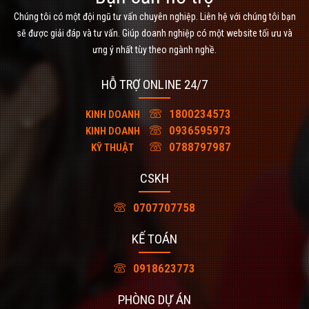
Chúng tôi có một đội ngũ tư vấn chuyên nghiệp. Liên hệ với chúng tôi bạn
sẽ được giải đáp và tư vấn. Giúp doanh nghiệp có một website tối ưu và
ưng ý nhất tùy theo ngành nghề.
HỖ TRỢ ONLINE 24/7
1800234573
KINH DOANH
0936595973
KINH DOANH
0788797987
KỸ THUẬT
CSKH
0707707758
KẾ TOÁN
0918623773
PHÒNG DỰ ÁN