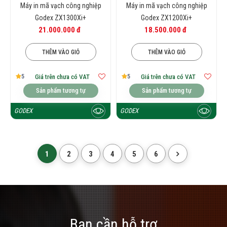
Máy in mã vạch công nghiệp
Máy in mã vạch công nghiệp
Godex ZX1300Xi+
Godex ZX1200Xi+
21.000.000 đ
18.500.000 đ
THÊM VÀO GIỎ
THÊM VÀO GIỎ
5
5
Giá trên chưa có VAT
Giá trên chưa có VAT
Sản phẩm tương tự
Sản phẩm tương tự
GODEX
GODEX
1
2
3
4
5
6
Bạn cần hỗ trợ