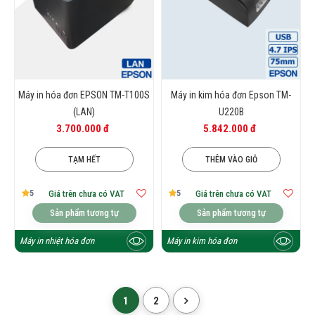
Máy in hóa đơn EPSON TM-T100S
Máy in kim hóa đơn Epson TM-
(LAN)
U220B
3.700.000 đ
5.842.000 đ
TẠM HẾT
THÊM VÀO GIỎ
5
5
Giá trên chưa có VAT
Giá trên chưa có VAT
Sản phẩm tương tự
Sản phẩm tương tự
Máy in nhiệt hóa đơn
Máy in kim hóa đơn
1
2