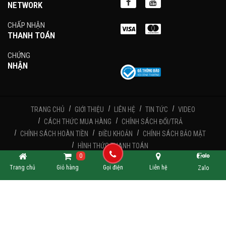
NETWORK
CHẤP NHẬN
THANH TOÁN
CHỨNG
NHẬN
TRANG CHỦ
GIỚI THIỆU
LIÊN HỆ
TIN TỨC
VIDEO
CÁCH THỨC MUA HÀNG
CHÍNH SÁCH ĐỔI/TRẢ
CHÍNH SÁCH HOÀN TIỀN
ĐIỀU KHOẢN
CHÍNH SÁCH BẢO MẬT
HÌNH THỨC THANH TOÁN
0
Trang chủ
Giỏ hàng
Gọi điện
Liên hệ
Zalo
CÔNG TY TNHH TMDV NAM NGUYỄN - Giấy phép kinh doanh số: 0317792499 cấp
ngày 18/04/2023 bởi Sở Kế Hoạch và Đầu Tư Tp. Hồ Chí Minh
Copyright © 2025. All rights reserved.
Thiết kế và phát triển
Công ty TNHH Erasoft
[Erasoft.vn]