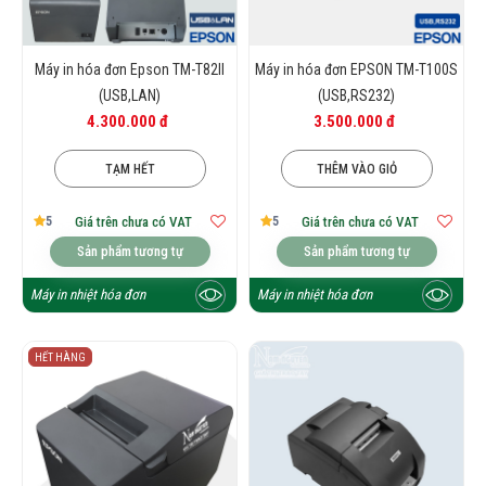
Máy in hóa đơn Epson TM-T82II
Máy in hóa đơn EPSON TM-T100S
(USB,LAN)
(USB,RS232)
4.300.000 đ
3.500.000 đ
TẠM HẾT
THÊM VÀO GIỎ
5
5
Giá trên chưa có VAT
Giá trên chưa có VAT
Sản phẩm tương tự
Sản phẩm tương tự
Máy in nhiệt hóa đơn
Máy in nhiệt hóa đơn
HẾT HÀNG