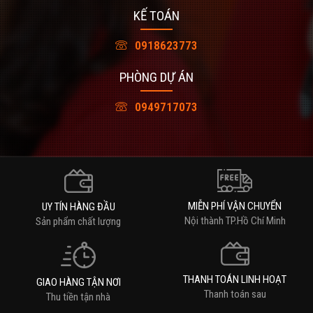
KẾ TOÁN
0918623773
PHÒNG DỰ ÁN
0949717073
MIỄN PHÍ VẬN CHUYỂN
UY TÍN HÀNG ĐẦU
Nội thành TP.Hồ Chí Minh
Sản phẩm chất lượng
THANH TOÁN LINH HOẠT
GIAO HÀNG TẬN NƠI
Thanh toán sau
Thu tiền tận nhà