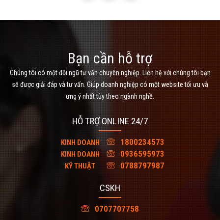
Bạn cần hỗ trợ
Chúng tôi có một đội ngũ tư vấn chuyên nghiệp. Liên hệ với chúng tôi bạn
sẽ được giải đáp và tư vấn. Giúp doanh nghiệp có một website tối ưu và
ưng ý nhất tùy theo ngành nghề.
HỖ TRỢ ONLINE 24/7
1800234573
KINH DOANH
0936595973
KINH DOANH
0788797987
KỸ THUẬT
CSKH
0707707758