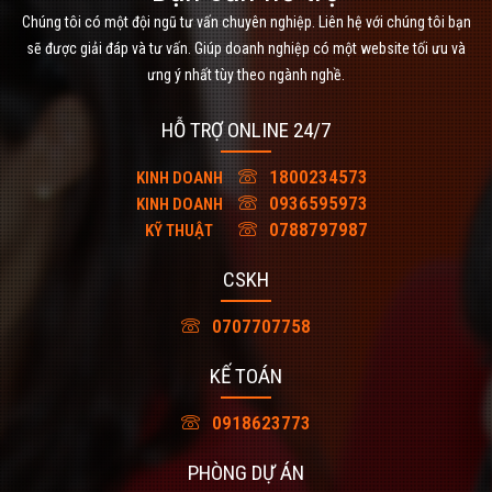
Chúng tôi có một đội ngũ tư vấn chuyên nghiệp. Liên hệ với chúng tôi bạn
sẽ được giải đáp và tư vấn. Giúp doanh nghiệp có một website tối ưu và
ưng ý nhất tùy theo ngành nghề.
HỖ TRỢ ONLINE 24/7
1800234573
KINH DOANH
0936595973
KINH DOANH
0788797987
KỸ THUẬT
CSKH
0707707758
KẾ TOÁN
0918623773
PHÒNG DỰ ÁN