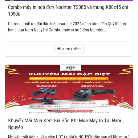
Combo máy in hoá đơn Nprinter TS085 và thùng K80x45 chỉ
1090k
Chương trình ưu đãi đặc biệt chào hè 2024 dành tặng đến Quý Khách
hàng của Nam Nguyễn! Combo máy in hoá đơn Nprinter...
xem thêm
Khuyến Mãi Mua Kèm Giá Sốc Khi Mua Máy In Tại Nam
Nguyễn
Khuyến mãi độc quyền siêu HOT tại NAM NGUYỄN đây bạn ơi! Khi mua 1