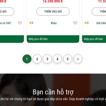
00 đ
16.500.000 đ
11.5
O GIỎ
THÊM VÀO GIỎ
THÊM
5
5
ưa có VAT
Khác
Giá trê
Máy pos để bàn
Máy pos để bàn
1
2
3
4
5
Bạn cần hỗ trợ
iên hệ với chúng tôi bạn sẽ được giải đáp và tư vấn. Giúp doanh nghiệp có một 