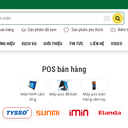
bán hàng
Sản phẩm đã xem
Sản phẩm yêu thích
Kiểm t
NG HIỆU
DỊCH VỤ
GIỚI THIỆU
TIN TỨC
LIÊN HỆ
VIDEO
POS bán hàng
Màn hình cảm
Máy pos để bàn
Máy pos bán
ứng
hàng cầm tay