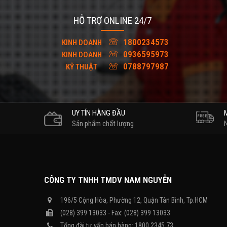
HỖ TRỢ ONLINE 24/7
1800234573
KINH DOANH
0936595973
KINH DOANH
0788797987
KỸ THUẬT
UY TÍN HÀNG ĐẦU
Sản phẩm chất lượng
CÔNG TY TNHH TMDV NAM NGUYỄN
196/5 Cộng Hòa, Phường 12, Quận Tân Bình, Tp.HCM
(028) 399 13033 - Fax: (028) 399 13033
Tổng đài tư vấn bán hàng: 1800 2345 73