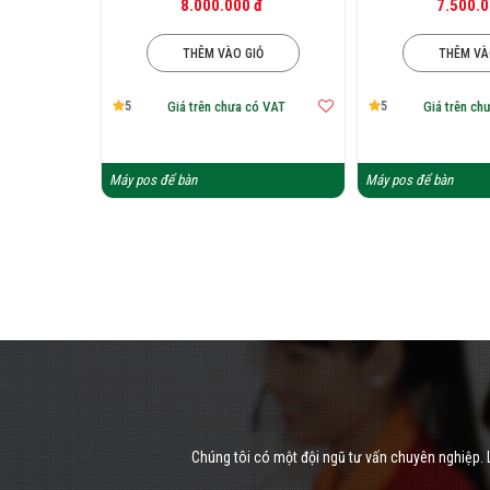
8.000.000 đ
7.500.0
THÊM VÀO GIỎ
THÊM VÀ
5
5
Giá trên chưa có VAT
Giá trên ch
Máy pos để bàn
Máy pos để bàn
Chúng tôi có một đội ngũ tư vấn chuyên nghiệp. L