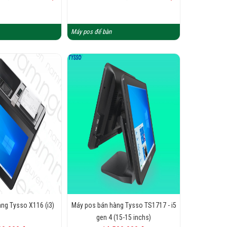
Máy pos để bàn
ng Tysso X116 (i3)
Máy pos bán hàng Tysso TS1717 - i5
gen 4 (15-15 inchs)