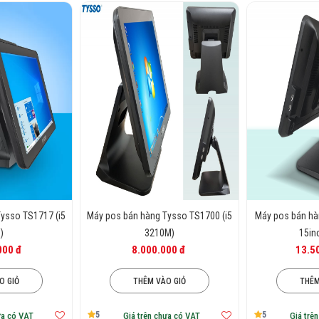
ysso TS1717 (i5
Máy pos bán hàng Tysso TS1700 (i5
Máy pos bán hà
)
3210M)
15in
000 đ
8.000.000 đ
13.5
O GIỎ
THÊM VÀO GIỎ
THÊM
5
5
ưa có VAT
Giá trên chưa có VAT
Giá trê