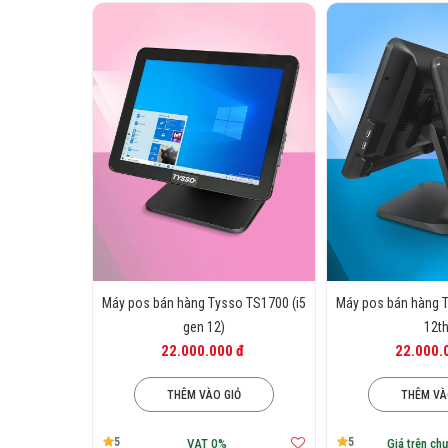
Máy pos bán hàng Tysso TS1700 (i5
Máy pos bán hàng T
gen 12)
12th
22.000.000 đ
22.000.
THÊM VÀO GIỎ
THÊM VÀ
5
5
VAT 0%
Giá trên ch