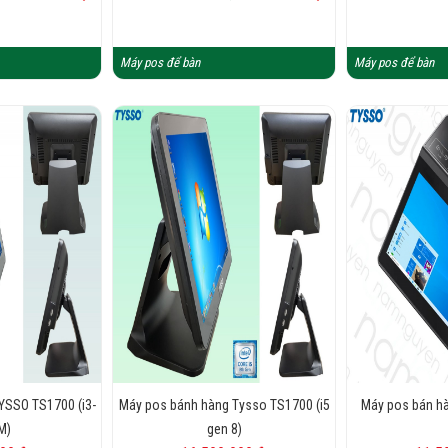
Máy pos để bàn
Máy pos để bàn
YSSO TS1700 (i3-
Máy pos bánh hàng Tysso TS1700 (i5
Máy pos bán hà
M)
gen 8)