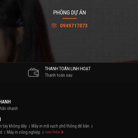
PHÒNG DỰ ÁN
0949717073
THANH TOÁN LINH HOẠT
Thanh toán sau
NHANH
nhãn nhanh
H
m tay không dây
Máy in mã vạch phổ thông để bàn
id
Máy in công nghiệp
xem thêm