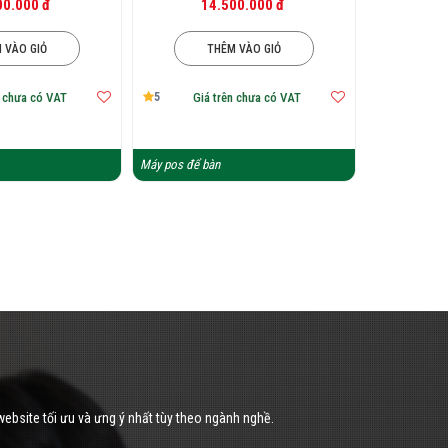
00.000 đ
14.500.000 đ
 VÀO GIỎ
THÊM VÀO GIỎ
5
n chưa có VAT
Giá trên chưa có VAT
Máy pos để bàn
website tối ưu và ưng ý nhất tùy theo ngành nghề.