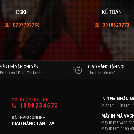
CSKH
KẾ TOÁN
0707707758
0918623773
MIỄN PHÍ VẬN CHUYỂN
GIAO HÀNG TẬN NƠI
Nội thành TP.Hồ Chí Minh
Thu tiền tận nhà
IN TEM NHÃN 
GỌI NGAY HOTLINE
1800234573
In nhanh
In tem 
MÁY IN MÃ VẠC
ĐẶT HÀNG ONLINE
Máy in mã vạch cầ
GIAO HÀNG TẬN TAY
Máy in tem nhãn Rf