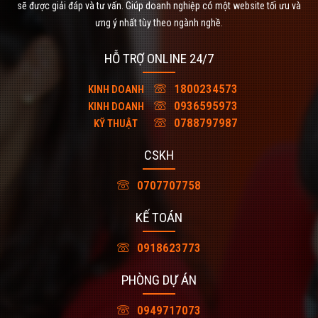
sẽ được giải đáp và tư vấn. Giúp doanh nghiệp có một website tối ưu và
ưng ý nhất tùy theo ngành nghề.
HỖ TRỢ ONLINE 24/7
1800234573
KINH DOANH
0936595973
KINH DOANH
0788797987
KỸ THUẬT
CSKH
0707707758
KẾ TOÁN
0918623773
PHÒNG DỰ ÁN
0949717073