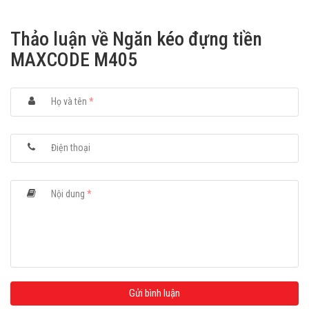
Thảo luận về Ngăn kéo đựng tiền
MAXCODE M405
Họ và tên
*
Điện thoại
Nội dung
*