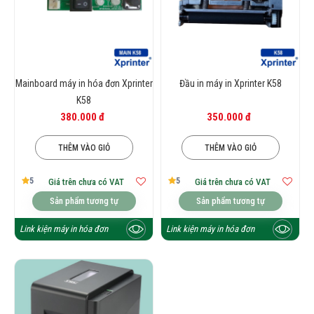
Xem thêm:
Máy pos bán hàng cảm ứng giá rẻ
Mainboard máy in hóa đơn Xprinter
Đầu in máy in Xprinter K58
K58
380.000 đ
350.000 đ
THÊM VÀO GIỎ
THÊM VÀO GIỎ
5
5
Giá trên chưa có VAT
Giá trên chưa có VAT
Sản phẩm tương tự
Sản phẩm tương tự
Link kiện máy in hóa đơn
Link kiện máy in hóa đơn