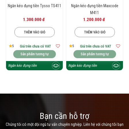
Ngăn kéo đựng tiền Tysso TS411
Ngăn kéo đựng tiền Maxcode
M411
1.300.000 đ
1.200.000 đ
THÊM VÀO GIỎ
THÊM VÀO GIỎ
5
5
Giá trên chưa có VAT
Giá trên chưa có VAT
Sản phẩm tương tự
Sản phẩm tương tự
Ngăn kéo đựng tiền
Ngăn kéo đựng tiền
Bạn cần hỗ trợ
Chúng tôi có một đội ngũ tư vấn chuyên nghiệp. Liên hệ với chúng tôi bạn