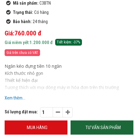
Mã sản phẩm:
C3BTN
Trạng thái:
Có hàng
Bảo hành:
24 tháng
Giá:760.000 đ
Giá niêm yết:1.200.000 đ
Tiết kiệm: -37%
Giá trên chưa có VAT
Ngăn kéo đựng tiền 10 ngăn
Kích thước nhỏ gọn
Thiết kế hiện đại
Tương thích với mọi dòng máy in hóa đơn trên thị trường
Khung vỏ bằng kim loại chắc chắn
Xem thêm...
Màu đen
Nguồn vào 24V-1A, 12V - 1A
Số lượng đặt mua:
Nhiều chương trình khuyến mãi đang áp dụng khi mua sản
phẩm
M405 MAXCODE
MUA HÀNG
TƯ VẤN SẢN PHẨM
Lắp đặt tận nơi
Bảo hành 24 tháng