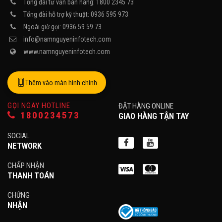
Tổng đài tư vấn bán hàng: 1800 2345 73
Tổng đài hỗ trợ kỹ thuật: 0936 595 973
Ngoài giờ gọi: 0936 59 59 73
info@namnguyeninfotech.com
www.namnguyeninfotech.com
Thêm vào màn hình chính
GỌI NGAY HOTLINE
ĐẶT HÀNG ONLINE
1800234573
GIAO HÀNG TẬN TAY
SOCIAL
NETWORK
CHẤP NHẬN
THANH TOÁN
CHỨNG
NHẬN