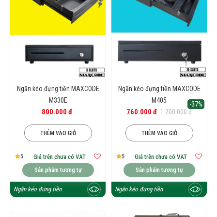
Ngăn kéo đựng tiền MAXCODE
Ngăn kéo đựng tiền MAXCODE
M330E
M405
-37%
800.000 đ
760.000 đ
1.200.000 đ
THÊM VÀO GIỎ
THÊM VÀO GIỎ
5
5
Giá trên chưa có VAT
Giá trên chưa có VAT
Sản phẩm tương tự
Sản phẩm tương tự
Ngăn kéo đựng tiền
Ngăn kéo đựng tiền