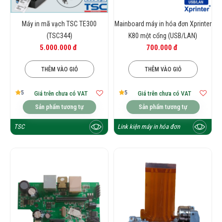
Máy in mã vạch TSC TE300
Mainboard máy in hóa đơn Xprinter
(TSC344)
K80 một cổng (USB/LAN)
5.000.000 đ
700.000 đ
THÊM VÀO GIỎ
THÊM VÀO GIỎ
5
5
Giá trên chưa có VAT
Giá trên chưa có VAT
Sản phẩm tương tự
Sản phẩm tương tự
TSC
Link kiện máy in hóa đơn