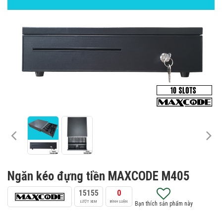
Ngăn kéo đựng tiền MAXCODE M405
15155
0
LƯỢT XEM
BÌNH LUẬN
Bạn thích sản phẩm này