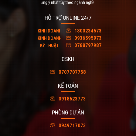
ưng ý nhất tùy theo ngành nghề.
HỖ TRỢ ONLINE 24/7
1800234573
KINH DOANH
0936595973
KINH DOANH
0788797987
KỸ THUẬT
CSKH
0707707758
KẾ TOÁN
0918623773
PHÒNG DỰ ÁN
0949717073