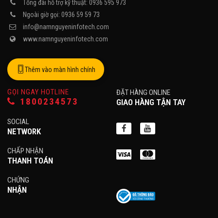
Tổng đài hỗ trợ kỹ thuật: 0936 595 973
Ngoài giờ gọi: 0936 59 59 73
info@namnguyeninfotech.com
www.namnguyeninfotech.com
Thêm vào màn hình chính
GỌI NGAY HOTLINE
ĐẶT HÀNG ONLINE
1800234573
GIAO HÀNG TẬN TAY
SOCIAL
NETWORK
CHẤP NHẬN
THANH TOÁN
CHỨNG
NHẬN