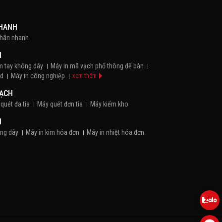
NHANH
nhãn nhanh
H
m tay không dây
Máy in mã vạch phổ thông để bàn
id
Máy in công nghiệp
xem thêm
VẠCH
quét đa tia
Máy quét đơn tia
Máy kiểm kho
N
ông dây
Máy in kim hóa đơn
Máy in nhiệt hóa đơn
Máy pos bán hàng cầm tay
Máy pos để bàn
 HÀNG
em Trang Sức
Giấy decal Bạc
Giấy decal in trực tiếp
em thêm