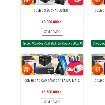
COMBO SIÊU CHẤT LƯỢNG 4
COMBO 
10.000.000 đ
XEM COMBO
Combo Nhà hàng, Café, Quán ăn, Karaoke, Bida, Khách sạn
Combo trà
COMBO CAO CẤP ĐẲNG CẤP LÀ MÃI MÃI 2
COMBO 
13.500.000 đ
XEM COMBO