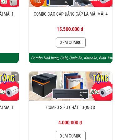
I MÃI 1
COMBO CAO CẤP ĐẲNG CẤP LÀ MÃI MÃI 4
15.500.000 đ
XEM COMBO
Combo Nhà hàng, Café, Quán ăn, Karaoke, Bida, Khách sạn
I MÃI 1
COMBO SIÊU CHẤT LƯỢNG 3
4.000.000 đ
XEM COMBO