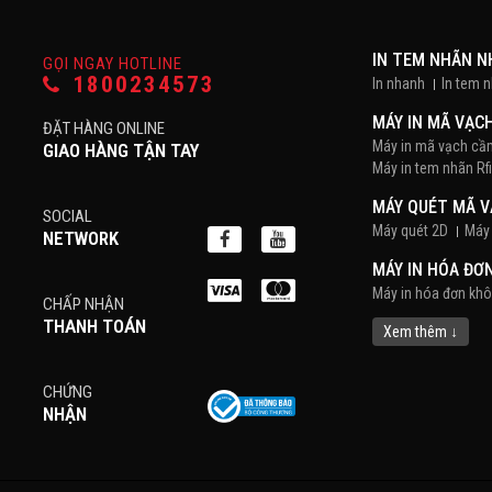
IN TEM NHÃN 
GỌI NGAY HOTLINE
1800234573
In nhanh
In tem 
MÁY IN MÃ VẠC
ĐẶT HÀNG ONLINE
Máy in mã vạch cầ
GIAO HÀNG TẬN TAY
Máy in tem nhãn Rf
MÁY QUÉT MÃ 
SOCIAL
Máy quét 2D
Máy 
NETWORK
MÁY IN HÓA ĐƠ
Máy in hóa đơn kh
CHẤP NHẬN
THANH TOÁN
POS BÁN HÀNG
Xem thêm ↓
Màn hình cảm ứng
CHỨNG
PHẦN MỀM BÁN
NHẬN
DECAL
Decal Tem Vàng, T
Giấy decal PVC
x