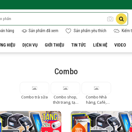
bán hàng
Sản phẩm đã xem
Sản phẩm yêu thích
Kiểm t
NG HIỆU
DỊCH VỤ
GIỚI THIỆU
TIN TỨC
LIÊN HỆ
VIDEO
Combo
Combo trà sữa
Combo shop,
Combo Nhà
thời trang, tạp
hàng, Café,
hóa
Quán ăn,
Karaoke, Bida,
Khách sạn