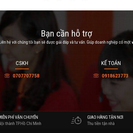
Bạn cần hỗ trợ
iên hệ với chúng tôi bạn sẽ được giải đáp và tư vấn. Giúp doanh nghiệp có một 
CSKH
KẾ TOÁN
0707707758
0918623773
MIỄN PHÍ VẬN CHUYỂN
GIAO HÀNG TẬN NƠI
Nội thành TP.Hồ Chí Minh
Thu tiền tận nhà