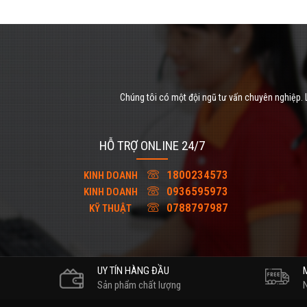
Chúng tôi có một đội ngũ tư vấn chuyên nghiệp. L
HỖ TRỢ ONLINE 24/7
1800234573
KINH DOANH
0936595973
KINH DOANH
0788797987
KỸ THUẬT
UY TÍN HÀNG ĐẦU
Sản phẩm chất lượng