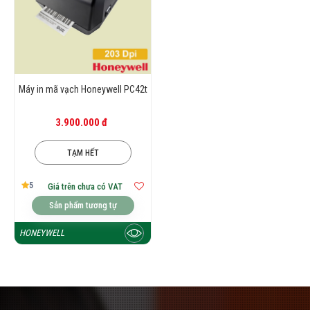
Máy in mã vạch Honeywell PC42t
3.900.000 đ
TẠM HẾT
5
Giá trên chưa có VAT
Sản phẩm tương tự
HONEYWELL