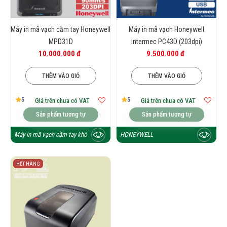
Máy in mã vạch cầm tay Honeywell
Máy in mã vạch Honeywell
MPD31D
Intermec PC43D (203dpi)
10.000.000 đ
9.500.000 đ
THÊM VÀO GIỎ
THÊM VÀO GIỎ
5
5
Giá trên chưa có VAT
Giá trên chưa có VAT
Sản phẩm tương tự
Sản phẩm tương tự
Máy in mã vạch cầm tay không dây
HONEYWELL
HẾT HÀNG