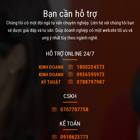
Bạn cần hỗ trợ
Chúng tôi có một đội ngũ tư vấn chuyên nghiệp. Liên hệ với chúng tôi bạn
sẽ được giải đáp và tư vấn. Giúp doanh nghiệp có một website tối ưu và
ưng ý nhất tùy theo ngành nghề.
HỖ TRỢ ONLINE 24/7
1800234573
KINH DOANH
0936595973
KINH DOANH
0788797987
KỸ THUẬT
CSKH
0707707758
KẾ TOÁN
0918623773