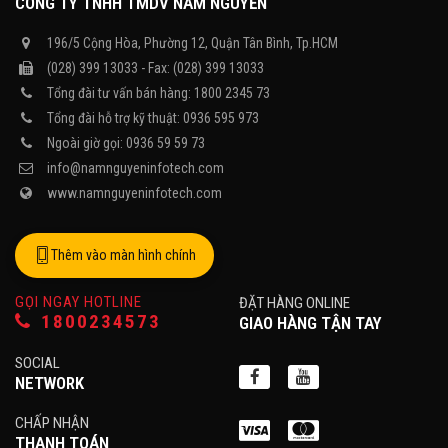
CÔNG TY TNHH TMDV NAM NGUYỄN
196/5 Cộng Hòa, Phường 12, Quận Tân Bình, Tp.HCM
(028) 399 13033 - Fax: (028) 399 13033
Tổng đài tư vấn bán hàng: 1800 2345 73
Tổng đài hỗ trợ kỹ thuật: 0936 595 973
Ngoài giờ gọi: 0936 59 59 73
info@namnguyeninfotech.com
www.namnguyeninfotech.com
Thêm vào màn hình chính
GỌI NGAY HOTLINE
ĐẶT HÀNG ONLINE
1800234573
GIAO HÀNG TẬN TAY
SOCIAL
NETWORK
CHẤP NHẬN
THANH TOÁN