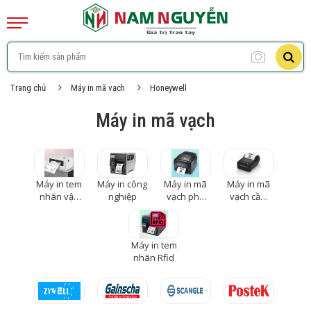
Trang chủ
Máy in mã vạch
Honeywell
Máy in mã vạch
Máy in tem
Máy in công
Máy in mã
Máy in mã
nhãn vận
nghiệp
vạch phổ
vạch cầm
đơn
thông để
tay không
bàn
dây
Máy in tem
nhãn Rfid