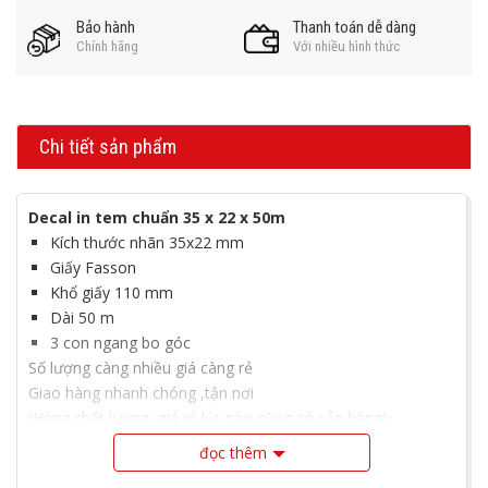
Bảo hành
Thanh toán dễ dàng
Chính hãng
Với nhiều hình thức
Chi tiết sản phẩm
Decal in tem chuẩn 35 x 22 x 50m
Kích thước nhãn 35x22 mm
Giấy Fasson
Khổ giấy 110 mm
Dài 50 m
3 con ngang bo góc
Số lượng càng nhiều giá càng rẻ
Giao hàng nhanh chóng ,tận nơi
(Hàng chất lượng, giá rẻ lúc nào cũng có sẵn hàng)
đọc thêm