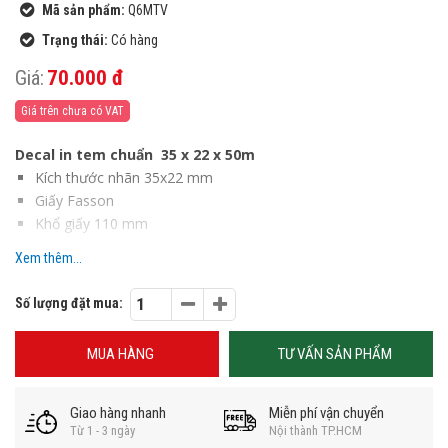
Mã sản phẩm:
Q6MTV
Trạng thái:
Có hàng
Giá:
70.000 đ
Giá trên chưa có VAT
Decal in tem chuẩn 35 x 22 x 50m
Kích thước nhãn 35x22 mm
Giấy Fasson
Khổ giấy 110 mm
Dài 50 m
Xem thêm...
3 con ngang bo góc
Số lượng càng nhiều giá càng rẻ
Số lượng đặt mua:
Giao hàng nhanh chóng ,tận nơi
(Hàng chất lượng, giá rẻ lúc nào cũng có sẵn hàng)
MUA HÀNG
TƯ VẤN SẢN PHẨM
Giao hàng nhanh
Miễn phí vận chuyển
Từ 1 - 3 ngày
Nội thành TP.HCM