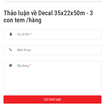
Thảo luận về Decal 35x22x50m - 3
con tem /hàng
Họ và tên
*
Điện thoại
Nội dung
*