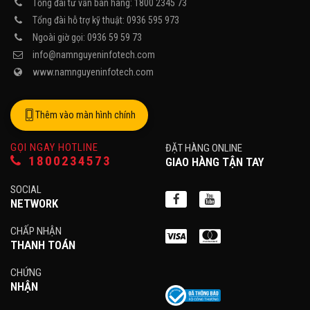
Tổng đài tư vấn bán hàng: 1800 2345 73
Tổng đài hỗ trợ kỹ thuật: 0936 595 973
Ngoài giờ gọi: 0936 59 59 73
info@namnguyeninfotech.com
www.namnguyeninfotech.com
Thêm vào màn hình chính
GỌI NGAY HOTLINE
ĐẶT HÀNG ONLINE
1800234573
GIAO HÀNG TẬN TAY
SOCIAL
NETWORK
CHẤP NHẬN
THANH TOÁN
CHỨNG
NHẬN