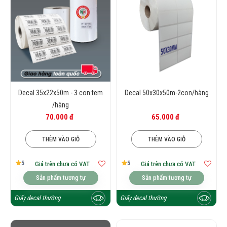
Decal 35x22x50m - 3 con tem
Decal 50x30x50m-2con/hàng
/hàng
70.000 đ
65.000 đ
THÊM VÀO GIỎ
THÊM VÀO GIỎ
5
5
Giá trên chưa có VAT
Giá trên chưa có VAT
Sản phẩm tương tự
Sản phẩm tương tự
Giấy decal thường
Giấy decal thường