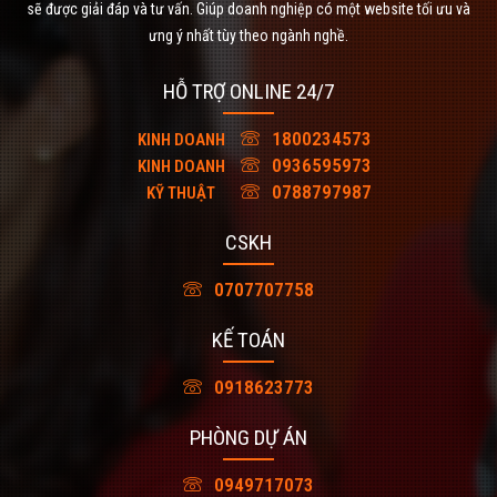
sẽ được giải đáp và tư vấn. Giúp doanh nghiệp có một website tối ưu và
ưng ý nhất tùy theo ngành nghề.
HỖ TRỢ ONLINE 24/7
1800234573
KINH DOANH
0936595973
KINH DOANH
0788797987
KỸ THUẬT
CSKH
0707707758
KẾ TOÁN
0918623773
PHÒNG DỰ ÁN
0949717073