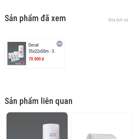
Sản phẩm đã xem
Xóa lịch sử
Xóa
Decal
35x22x50m - 3
con tem /hàng
70.000 đ
Sản phẩm liên quan