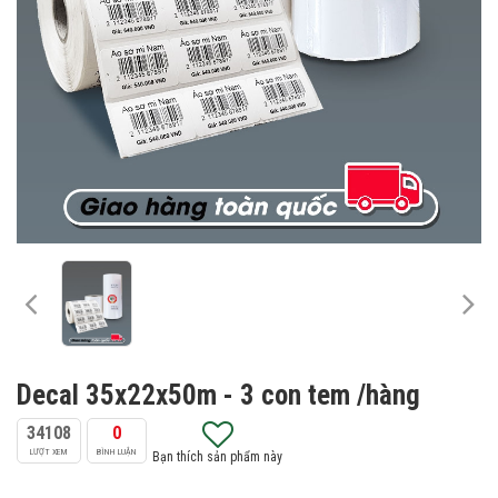
Decal 35x22x50m - 3 con tem /hàng
34108
0
LƯỢT XEM
BÌNH LUẬN
Bạn thích sản phẩm này