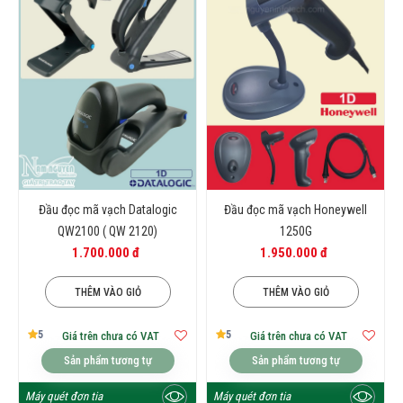
Đầu đọc mã vạch Datalogic
Đầu đọc mã vạch Honeywell
QW2100 ( QW 2120)
1250G
1.700.000 đ
1.950.000 đ
THÊM VÀO GIỎ
THÊM VÀO GIỎ
5
5
Giá trên chưa có VAT
Giá trên chưa có VAT
Sản phẩm tương tự
Sản phẩm tương tự
Máy quét đơn tia
Máy quét đơn tia