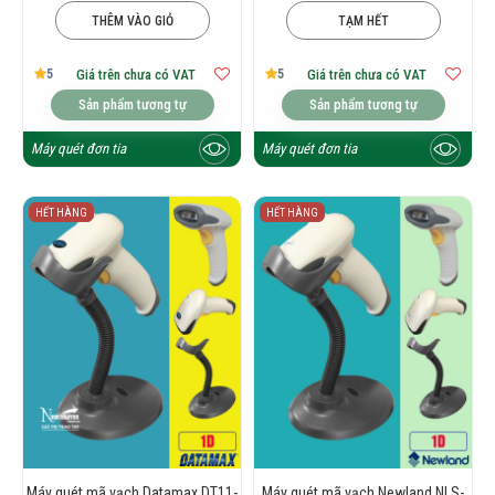
THÊM VÀO GIỎ
TẠM HẾT
5
5
Giá trên chưa có VAT
Giá trên chưa có VAT
Sản phẩm tương tự
Sản phẩm tương tự
Máy quét đơn tia
Máy quét đơn tia
HẾT HÀNG
HẾT HÀNG
Máy quét mã vạch Datamax DT11-
Máy quét mã vạch Newland NLS-