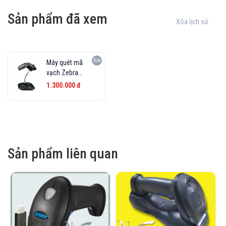
Sản phẩm đã xem
Xóa lịch sử
Xóa
Máy quét mã
vạch Zebra
LS1203
1.300.000 đ
Sản phẩm liên quan