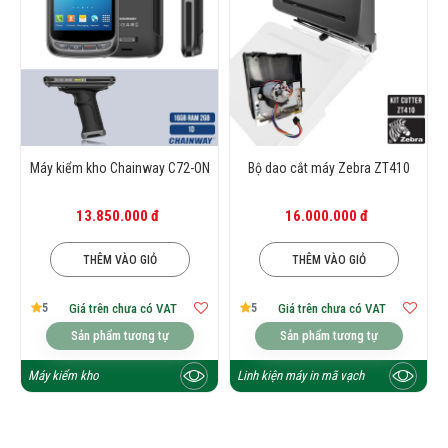
Máy kiểm kho Chainway C72-ON
Bộ dao cắt máy Zebra ZT410
13.850.000 đ
16.000.000 đ
THÊM VÀO GIỎ
THÊM VÀO GIỎ
5
5
Giá trên chưa có VAT
Giá trên chưa có VAT
Sản phẩm tương tự
Sản phẩm tương tự
Máy kiểm kho
Linh kiện máy in mã vạch