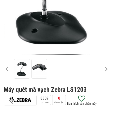
Máy quét mã vạch Zebra LS1203
8309
0
LƯỢT XEM
BÌNH LUẬN
Bạn thích sản phẩm này