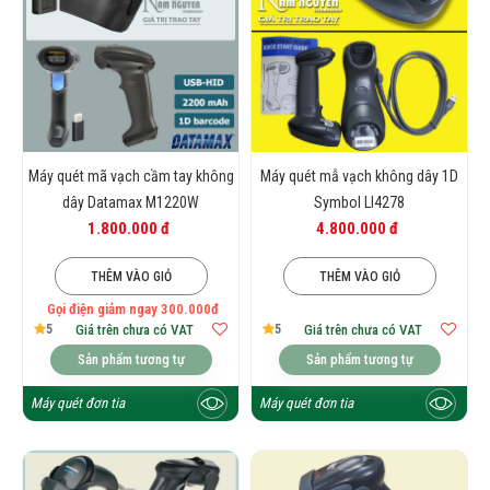
Máy quét mã vạch cầm tay không
Máy quét mẫ vạch không dây 1D
dây Datamax M1220W
Symbol LI4278
1.800.000 đ
4.800.000 đ
THÊM VÀO GIỎ
THÊM VÀO GIỎ
Gọi điện giảm ngay 300.000đ
5
5
Giá trên chưa có VAT
Giá trên chưa có VAT
Sản phẩm tương tự
Sản phẩm tương tự
Máy quét đơn tia
Máy quét đơn tia