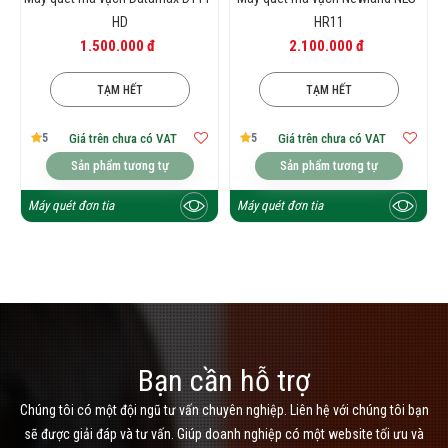
HD
HR11
1.500.000 đ
2.100.000 đ
TẠM HẾT
TẠM HẾT
5
5
Giá trên chưa có VAT
Giá trên chưa có VAT
Sản phẩm tương tự
Sản phẩm tương tự
Máy quét đơn tia
Máy quét đơn tia
Bạn cần hỗ trợ
Chúng tôi có một đội ngũ tư vấn chuyên nghiệp. Liên hệ với chúng tôi bạn
sẽ được giải đáp và tư vấn. Giúp doanh nghiệp có một website tối ưu và