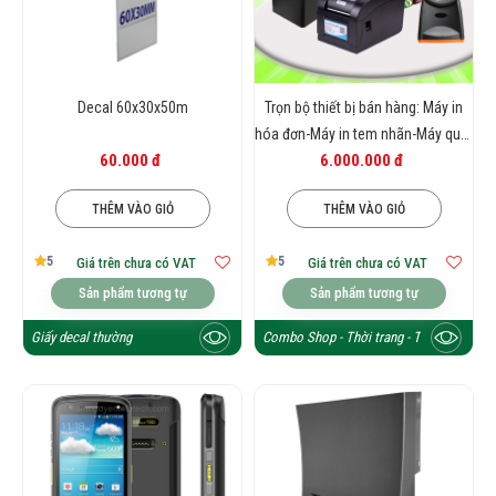
Decal 60x30x50m
Trọn bộ thiết bị bán hàng: Máy in
hóa đơn-Máy in tem nhãn-Máy quét
60.000 đ
6.000.000 đ
mã vạch-Phần mềm bán hàng-Giấy
in hóa đơn
THÊM VÀO GIỎ
THÊM VÀO GIỎ
5
5
Giá trên chưa có VAT
Giá trên chưa có VAT
Sản phẩm tương tự
Sản phẩm tương tự
Giấy decal thường
Combo Shop - Thời trang - Tạp hóa