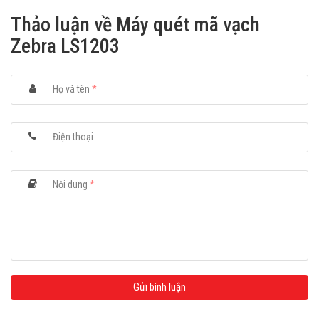
Thảo luận về Máy quét mã vạch
Zebra LS1203
Họ và tên
*
Điện thoại
Nội dung
*