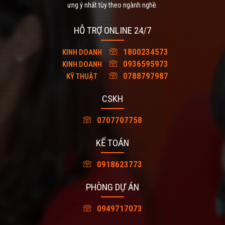
ưng ý nhất tùy theo ngành nghề.
HỖ TRỢ ONLINE 24/7
1800234573
KINH DOANH
0936595973
KINH DOANH
0788797987
KỸ THUẬT
CSKH
0707707758
KẾ TOÁN
0918623773
PHÒNG DỰ ÁN
0949717073