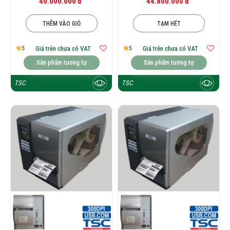
40.000.000 đ
44.800.000 đ
THÊM VÀO GIỎ
TẠM HẾT
5
5
Giá trên chưa có VAT
Giá trên chưa có VAT
Sản phẩm tương tự
Sản phẩm tương tự
TSC
TSC