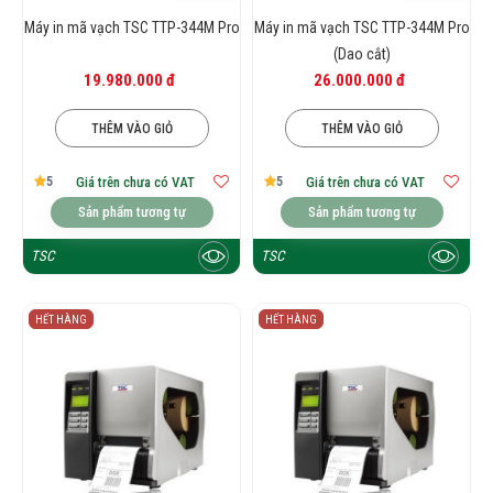
Máy in mã vạch TSC TTP-344M Pro
Máy in mã vạch TSC TTP-344M Pro
(Dao cắt)
19.980.000 đ
26.000.000 đ
THÊM VÀO GIỎ
THÊM VÀO GIỎ
5
5
Giá trên chưa có VAT
Giá trên chưa có VAT
Sản phẩm tương tự
Sản phẩm tương tự
TSC
TSC
HẾT HÀNG
HẾT HÀNG