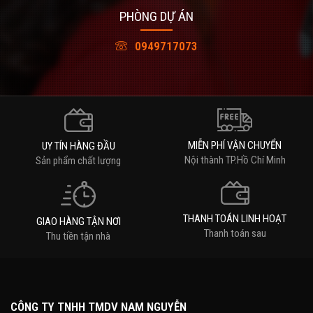
PHÒNG DỰ ÁN
0949717073
MIỄN PHÍ VẬN CHUYỂN
UY TÍN HÀNG ĐẦU
Nội thành TP.Hồ Chí Minh
Sản phẩm chất lượng
THANH TOÁN LINH HOẠT
GIAO HÀNG TẬN NƠI
Thanh toán sau
Thu tiền tận nhà
CÔNG TY TNHH TMDV NAM NGUYỄN