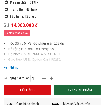
Mã sản phẩm:
0181P
Trạng thái:
Hết hàng
Bảo hành:
12 tháng
Giá:
14.000.000 đ
Giá trên chưa có VAT
Tốc độ in: 6 IPS. Độ phân giải: 203 dpi
Bề rộng in được: 104 mm(4.09”)
Bộ nhớ: 8 MBDRAM, 4 MB FLASH
Giao tiếp: USB, Option Card RS232
Bảo hành 12 tháng với máy, 6 tháng với đầu in .
Xem thêm...
Số lượng đặt mua:
HẾT HÀNG
TƯ VẤN SẢN PHẨM
Giao hàng nhanh
Miễn phí vận chuyển