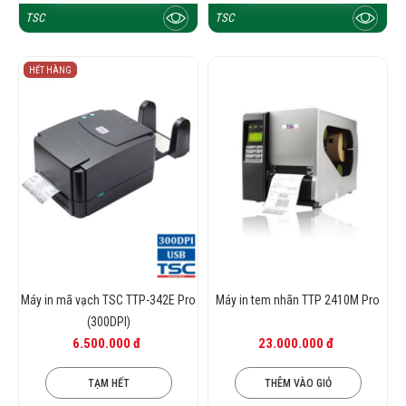
TSC
TSC
HẾT HÀNG
Máy in mã vạch TSC TTP-342E Pro
Máy in tem nhãn TTP 2410M Pro
(300DPI)
6.500.000 đ
23.000.000 đ
TẠM HẾT
THÊM VÀO GIỎ