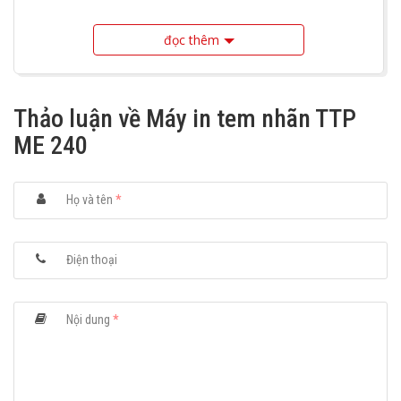
đọc thêm
Thảo luận về Máy in tem nhãn TTP
ME 240
Họ và tên
*
Điện thoại
Nội dung
*