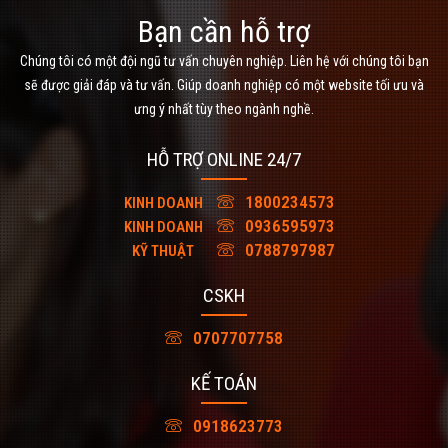
Bạn cần hỗ trợ
Chúng tôi có một đội ngũ tư vấn chuyên nghiệp. Liên hệ với chúng tôi bạn
sẽ được giải đáp và tư vấn. Giúp doanh nghiệp có một website tối ưu và
ưng ý nhất tùy theo ngành nghề.
HỖ TRỢ ONLINE 24/7
1800234573
KINH DOANH
0936595973
KINH DOANH
0788797987
KỸ THUẬT
CSKH
0707707758
KẾ TOÁN
0918623773