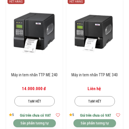
HẾT HÀNG
HẾT HÀNG
Máy in tem nhãn TTP ME 240
Máy in tem nhãn TTP ME 340
14.000.000 đ
Liên hệ
TẠM HẾT
TẠM HẾT
5
5
Giá trên chưa có VAT
Giá trên chưa có VAT
Sản phẩm tương tự
Sản phẩm tương tự