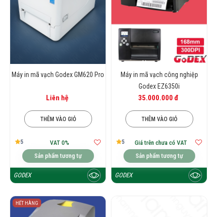
Máy in mã vạch Godex GM620 Pro
Máy in mã vạch công nghiệp
Godex EZ6350i
Liên hệ
35.000.000 đ
THÊM VÀO GIỎ
THÊM VÀO GIỎ
5
5
VAT 0%
Giá trên chưa có VAT
Sản phẩm tương tự
Sản phẩm tương tự
GODEX
GODEX
HẾT HÀNG