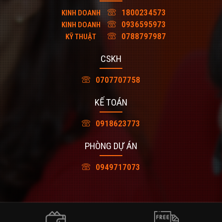
1800234573
KINH DOANH
0936595973
KINH DOANH
0788797987
KỸ THUẬT
CSKH
0707707758
KẾ TOÁN
0918623773
PHÒNG DỰ ÁN
0949717073