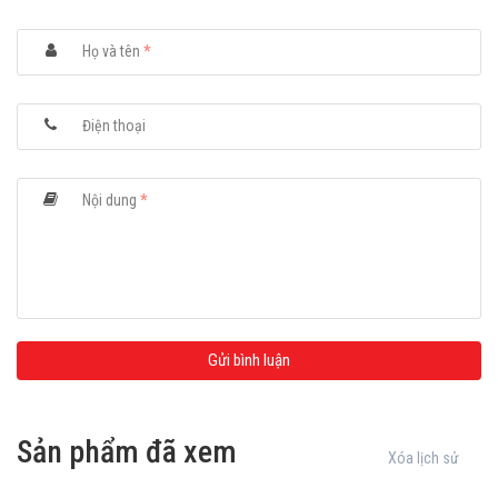
(BLE 5.0) combo module
Nút điều khiển và thông báo: 3 nút cho các chức năng
Họ và tên
*
Power, Feed và BT, 4 đèn LED màu kép cho Nguồn, Pin,
Giao tiếp, Chỉ báo trạng thái Lỗi
Màn hình hiển thị: hiển thị trạng thái pin
Điện thoại
Dung lượng pin: 2500 MAh
Cân nặng: 670mg
Kích thước: Length 6.71” (170.63 mm) Height 3.11” (79 mm)
Nội dung
*
Width 4.48” (114.01 mm)
Bảo hành : 12 tháng
Sản phẩm đã xem
Xóa lịch sử