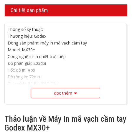
Chi tiết sản phẩm
Thông số kỹ thuật:
Thương hiệu: Godex
Dòng sản phẩm: máy in mã vạch cầm tay
Model: MX30+
Công nghệ in: in nhiệt trực tiếp
Độ phân giải: 203dpi
Tốc độ in: 4ips
Độ rộng in: 72mm
Chíp xử lý: 32 Bit RISC CPU
Bộ nhớ: 128 MB Flash; 128 MB SDRAM
đọc thêm
Chiều dài in tối đa: 9500 mm
Cảm biến: Gap sensor , Fixed transmissive sensor , Fixed
reflective sensor
Thảo luận về Máy in mã vạch cầm tay
Phương tiện in: Sử dụng cuộn giấy in khổ tối đa 80mm,
đường kính cuộn tối đa 60mm
Godex MX30+
Kết nối :USB 2.0 (Type C) WiFi (IEEE 802.11 b/g/n) and BT