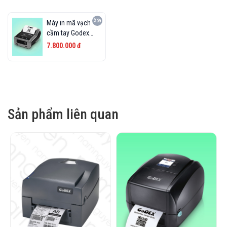
Xóa
Máy in mã vạch
cầm tay Godex
MX30+
7.800.000 đ
Sản phẩm liên quan