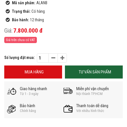
Mã sản phẩm:
ALANB
Trạng thái:
Có hàng
Bảo hành:
12 tháng
Giá:
7.800.000 đ
Giá trên chưa có VAT
Số lượng đặt mua:
MUA HÀNG
TƯ VẤN SẢN PHẨM
Giao hàng nhanh
Miễn phí vận chuyển
Từ 1 - 3 ngày
Nội thành TP.HCM
Bảo hành
Thanh toán dễ dàng
Chính hãng
Với nhiều hình thức