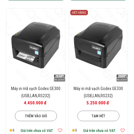
HẾT HÀNG
Máy in mã vạch Godex GE300
Máy in mã vạch Godex GE330
(USB,LAN,RS232)
(USB,LAN,RS232)
4.450.000 đ
5.250.000 đ
THÊM VÀO GIỎ
TẠM HẾT
5
5
Giá trên chưa có VAT
Giá trên chưa có VAT