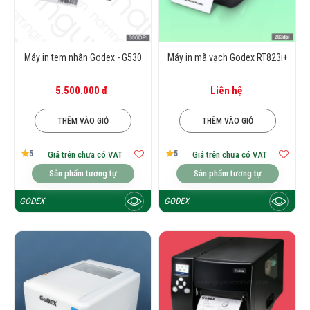
Máy in tem nhãn Godex - G530
Máy in mã vạch Godex RT823i+
5.500.000 đ
Liên hệ
THÊM VÀO GIỎ
THÊM VÀO GIỎ
5
5
Giá trên chưa có VAT
Giá trên chưa có VAT
Sản phẩm tương tự
Sản phẩm tương tự
GODEX
GODEX