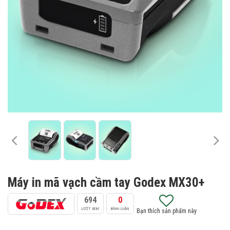
Máy in mã vạch cầm tay Godex MX30+
694
0
LƯỢT XEM
BÌNH LUẬN
Bạn thích sản phẩm này