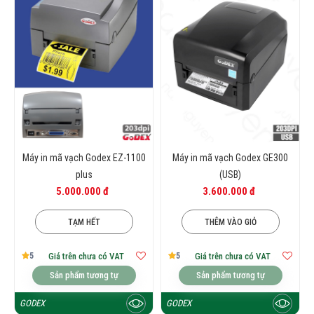
Máy in mã vạch Godex EZ-1100
Máy in mã vạch Godex GE300
plus
(USB)
5.000.000 đ
3.600.000 đ
TẠM HẾT
THÊM VÀO GIỎ
5
5
Giá trên chưa có VAT
Giá trên chưa có VAT
Sản phẩm tương tự
Sản phẩm tương tự
GODEX
GODEX