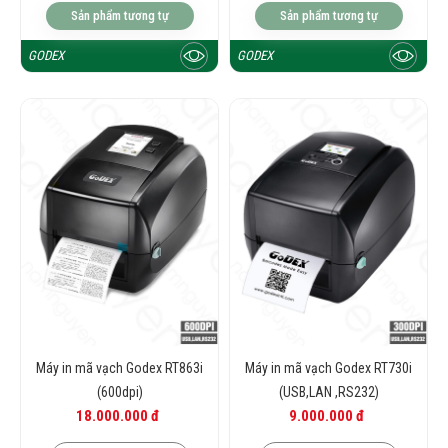
Sản phẩm tương tự
Sản phẩm tương tự
GODEX
GODEX
Máy in mã vạch Godex RT863i
Máy in mã vạch Godex RT730i
(600dpi)
(USB,LAN ,RS232)
18.000.000 đ
9.000.000 đ