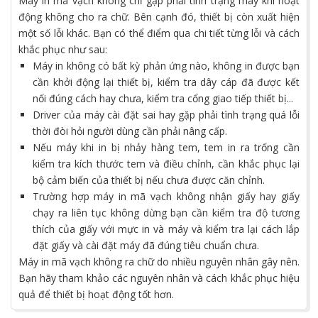
Máy in mã vạch
không chỉ gặp phải tình trạng máy khi hoạt
động không cho ra chữ. Bên cạnh đó, thiết bị còn xuất hiện
một số lỗi khác. Bạn có thể điểm qua chi tiết từng lỗi và cách
khắc phục như sau:
Máy in không có bất kỳ phản ứng nào, không in được bạn
cần khởi động lại thiết bị, kiểm tra dây cáp đã được kết
nối đúng cách hay chưa, kiểm tra cổng giao tiếp thiết bị...
Driver của máy cài đặt sai hay gặp phải tình trạng quá lỗi
thời đòi hỏi người dùng cần phải nâng cấp.
Nếu máy khi in bị nhảy hàng tem, tem in ra trống cần
kiểm tra kích thước tem và điều chỉnh, cần khắc phục lại
bộ cảm biến của thiết bị nếu chưa được căn chỉnh.
Trường hợp máy in mã vạch không nhận giấy hay giấy
chạy ra liên tục không dừng bạn cần kiểm tra độ tương
thích của giấy với mực in và máy và kiểm tra lại cách lắp
đặt giấy và cài đặt máy đã đúng tiêu chuẩn chưa.
Máy in mã vạch không ra chữ do nhiều nguyên nhân gây nên.
Bạn hãy tham khảo các nguyên nhân và cách khắc phục hiệu
quả để thiết bị hoạt động tốt hơn.