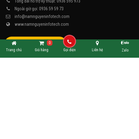
Tổng đài hỗ trợ kỹ thuật: 0936 595 973
Ngoài giờ gọi: 0936 59 59 73
info@namnguyeninfotech.com
www.namnguyeninfotech.com
0
Thêm vào màn hình chính
Trang chủ
Giỏ hàng
Gọi điện
Liên hệ
Zalo
GỌI NGAY HOTLINE
ĐẶT HÀNG ONLINE
1800234573
GIAO HÀNG TẬN TAY
SOCIAL
NETWORK
CHẤP NHẬN
THANH TOÁN
CHỨNG
NHẬN