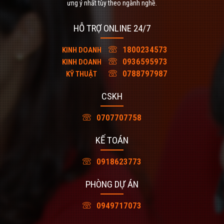
ưng ý nhất tùy theo ngành nghề.
HỖ TRỢ ONLINE 24/7
1800234573
KINH DOANH
0936595973
KINH DOANH
0788797987
KỸ THUẬT
CSKH
0707707758
KẾ TOÁN
0918623773
PHÒNG DỰ ÁN
0949717073