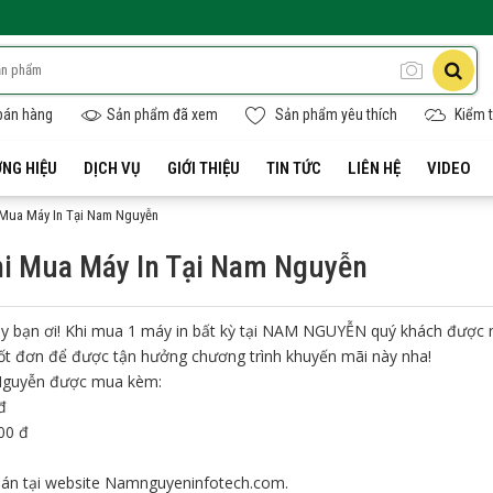
bán hàng
Sản phẩm đã xem
Sản phẩm yêu thích
Kiểm t
NG HIỆU
DỊCH VỤ
GIỚI THIỆU
TIN TỨC
LIÊN HỆ
VIDEO
 Mua Máy In Tại Nam Nguyễn
i Mua Máy In Tại Nam Nguyễn
 bạn ơi! Khi mua 1 máy in bất kỳ tại NAM NGUYỄN quý khách được
ốt đơn để được tận hưởng chương trình khuyến mãi này nha!
 Nguyễn được mua kèm:
đ
00 đ
án tại website
Namnguyeninfotech.com.