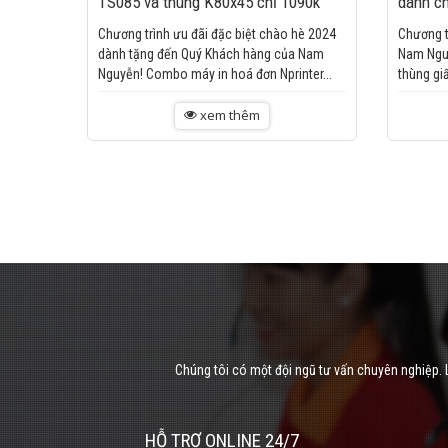
TS085 và thùng K80x45 chỉ 1090k
dành c
Chương trình ưu đãi đặc biệt chào hè 2024
Chương t
dành tặng đến Quý Khách hàng của Nam
Nam Nguy
Nguyễn! Combo máy in hoá đơn Nprinter...
thùng gi
máy...
xem thêm
Chúng tôi có một đội ngũ tư vấn chuyên nghiệp. L
HỖ TRỢ ONLINE 24/7