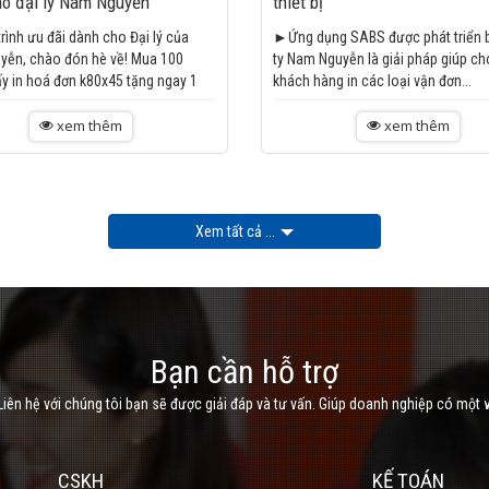
ho đại lý Nam Nguyễn
thiết bị
rình ưu đãi dành cho Đại lý của
►Ứng dụng SABS được phát triển 
ễn, chào đón hè về! Mua 100
ty Nam Nguyễn là giải pháp giúp ch
ấy in hoá đơn k80x45 tặng ngay 1
khách hàng in các loại vận đơn...
xem thêm
xem thêm
Xem tất cả ...
Bạn cần hỗ trợ
iên hệ với chúng tôi bạn sẽ được giải đáp và tư vấn. Giúp doanh nghiệp có một 
CSKH
KẾ TOÁN