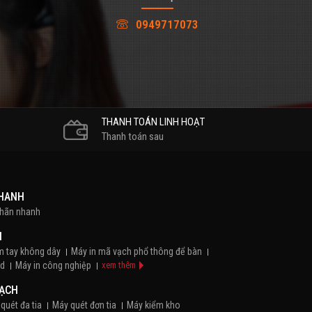
0949717073
THANH TOÁN LINH HOẠT
Thanh toán sau
NHANH
nhãn nhanh
H
m tay không dây
Máy in mã vạch phổ thông để bàn
id
Máy in công nghiệp
xem thêm
VẠCH
quét đa tia
Máy quét đơn tia
Máy kiểm kho