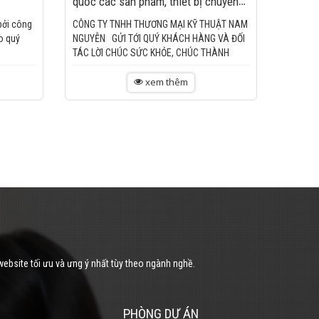
quốc các sản phẩm, thiết bị chuyên
ngành bán hàng, in ấn mã vạch
bởi công
CÔNG TY TNHH THƯƠNG MẠI KỸ THUẬT NAM
o quý
NGUYỄN GỬI TỚI QUÝ KHÁCH HÀNG VÀ ĐỐI
TÁC LỜI CHÚC SỨC KHỎE, CHÚC THÀNH
CÔNG...
xem thêm
website tối ưu và ưng ý nhất tùy theo ngành nghề.
PHÒNG DỰ ÁN