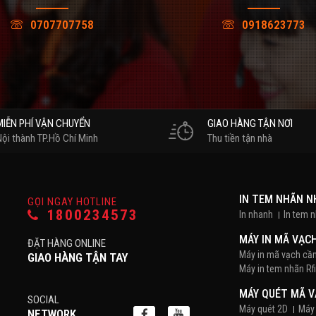
0707707758
0918623773
MIỄN PHÍ VẬN CHUYỂN
GIAO HÀNG TẬN NƠI
Nội thành TP.Hồ Chí Minh
Thu tiền tận nhà
IN TEM NHÃN 
GỌI NGAY HOTLINE
1800234573
In nhanh
In tem 
MÁY IN MÃ VẠC
ĐẶT HÀNG ONLINE
Máy in mã vạch cầ
GIAO HÀNG TẬN TAY
Máy in tem nhãn Rf
MÁY QUÉT MÃ 
SOCIAL
Máy quét 2D
Máy 
NETWORK