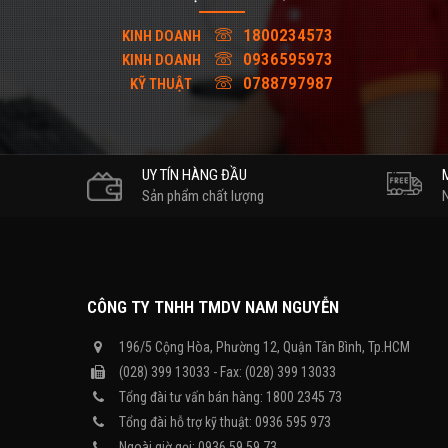
1800234573
KINH DOANH
0936595973
KINH DOANH
0788797987
KỸ THUẬT
UY TÍN HÀNG ĐẦU
Sản phẩm chất lượng
CÔNG TY TNHH TMDV NAM NGUYỄN
196/5 Cộng Hòa, Phường 12, Quận Tân Bình, Tp.HCM
(028) 399 13033 - Fax: (028) 399 13033
Tổng đài tư vấn bán hàng: 1800 2345 73
Tổng đài hỗ trợ kỹ thuật: 0936 595 973
Ngoài giờ gọi: 0936 59 59 73