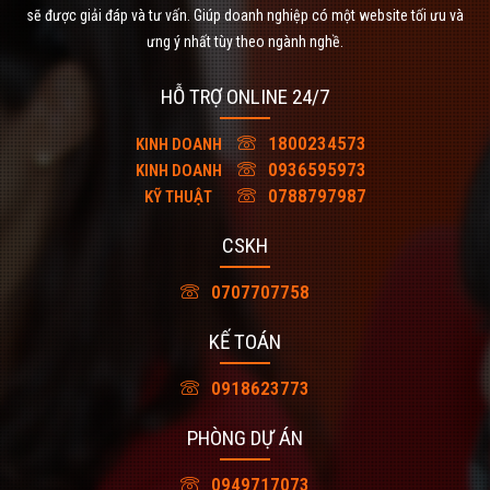
sẽ được giải đáp và tư vấn. Giúp doanh nghiệp có một website tối ưu và
ưng ý nhất tùy theo ngành nghề.
HỖ TRỢ ONLINE 24/7
1800234573
KINH DOANH
0936595973
KINH DOANH
0788797987
KỸ THUẬT
CSKH
0707707758
KẾ TOÁN
0918623773
PHÒNG DỰ ÁN
0949717073