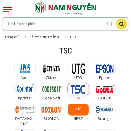
Trang chủ
Thương hiệu máy in
TSC
TSC
Apos
Citizen
UTG
Epson
Xprinter
Code Soft
TSC
GODEX
DATAMAX -
BIXOLON
HPRT
Scangle
O’NEIL