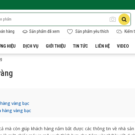
bán hàng
Sản phẩm đã xem
Sản phẩm yêu thích
Kiểm t
NG HIỆU
DỊCH VỤ
GIỚI THIỆU
TIN TỨC
LIÊN HỆ
VIDEO
ng
vàng
 hàng vàng bạc
a hàng vàng bạc
á cả mà còn giúp khách hàng nắm bắt được các thông tin về nhà sản