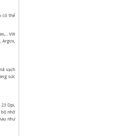
n có thể
,... Với
, Argox,
 mã vạch
rang sức
 23 Dpi,
ó bộ nhớ
nhau như