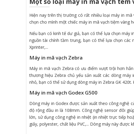
Một số loại máy in mã vạch tem
Hiện nay trên thị trường có rất nhiều loại máy in mã
chọn cho mình một chiếc máy in mã vạch tiệm vàng hợ
Nếu bạn có kinh tế dư giả, bạn có thể lựa chọn máy i
nguồn tài chính tầm trung, bạn có thể lựa chọn các
Xprinter,...
Máy in mã vạch Zebra
Máy in mã vạch Zebra có ưu điểm vượt trội hơn hẳn 
thương hiệu Zebra chủ yếu sản xuất các dòng máy i
nhỏ, bạn có thể sử dụng dòng máy in Zebra GK 420t. Đ
Máy in mã vạch Godex G500
Dòng máy in Godex được sản xuất theo công nghệ củ
độ rộng đầu in là 108mm. Công nghệ sensor đôi giú
lớn, sử dụng công nghệ in nhiệt (in nhiệt trực tiếp ho
giấy, polyester, chất liệu PVC,... Dòng máy này được 