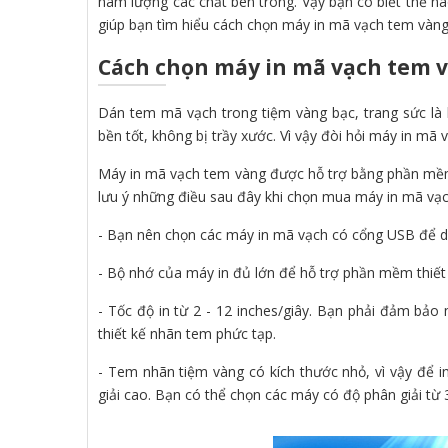
hàm lượng các chất bên trong. Vậy bạn có biết thế nà
giúp bạn tìm hiểu cách chọn máy in mã vạch tem vàng
Cách chọn máy in mã vạch tem v
Dán tem mã vạch trong tiệm vàng bạc, trang sức là
bền tốt, không bị trầy xước. Vì vậy đòi hỏi máy in mã v
Máy in mã vạch tem vàng được hỗ trợ bằng phần mềm 
lưu ý những điều sau đây khi chọn mua máy in mã vạc
- Bạn nên chọn các máy in mã vạch có cổng USB để dễ 
- Bộ nhớ của máy in đủ lớn để hỗ trợ phần mềm thiết
- Tốc độ in từ 2 - 12 inches/giây. Bạn phải đảm bảo
thiết kế nhãn tem phức tạp.
- Tem nhãn tiệm vàng có kích thước nhỏ, vì vậy để 
giải cao. Bạn có thể chọn các máy có độ phân giải từ 3