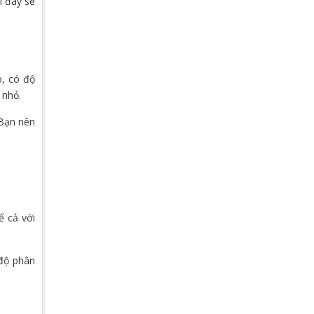
i đây sẽ
o, có độ
 nhỏ.
 Bạn nên
ể cả với
 độ phân