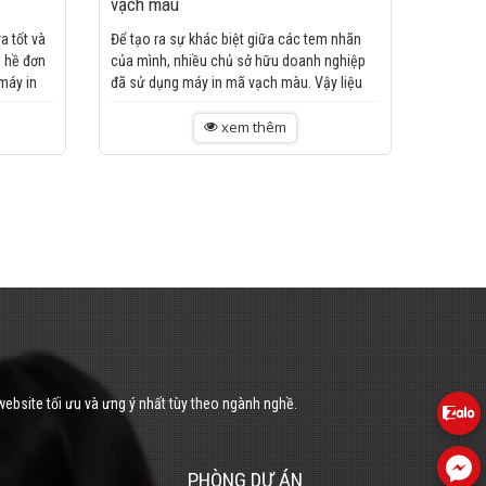
vạch màu
a tốt và
Để tạo ra sự khác biệt giữa các tem nhãn
 hề đơn
của mình, nhiều chủ sở hữu doanh nghiệp
 máy in
đã sử dụng máy in mã vạch màu. Vậy liệu
bạn có thật sự hiểu hết về...
xem thêm
website tối ưu và ưng ý nhất tùy theo ngành nghề.
PHÒNG DỰ ÁN