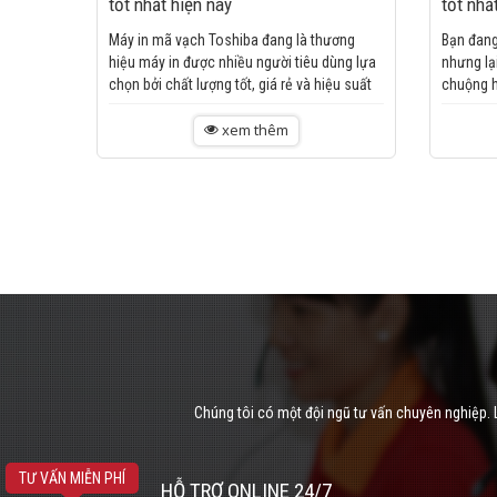
tốt nhất hiện nay
tốt nhấ
Máy in mã vạch Toshiba đang là thương
Bạn đang
hiệu máy in được nhiều người tiêu dùng lựa
nhưng lạ
chọn bởi chất lượng tốt, giá rẻ và hiệu suất
chuộng h
làm việc cao. ...
5 loại má
xem thêm
Chúng tôi có một đội ngũ tư vấn chuyên nghiệp. L
TƯ VẤN MIỄN PHÍ
HỖ TRỢ ONLINE 24/7