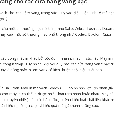
 vàng cho các cửa hàng vàng bạc
 vạch cho các tiệm vàng, trang sức. Tùy vào điều kiện kinh tế mà bạ
p lý.
n của một số thương hiệu nổi tiếng như Sato, Zebra, Toshiba, Datamax
 máy của một số thương hiệu phổ thông như Godex, Bixolon, Citizen
các dòng máy in khác bởi tốc độ in nhanh, màu in sắc nét. Máy in
n công nghiệp. Tuy nhiên, đối với quy mô các cửa hàng vàng bạc t
ây là dòng máy in tem vàng có kích thước nhỏ, hiệu suất cao.
a Đài Loan. Máy in mã vạch Godex G500có bộ nhớ lớn, độ phân giải
p cho máy in có thể in được nhiều loại tem nhãn khác nhau. Máy c
ặc in truyền nhiệt) nên có thể in được trên nhiều loại chất liệu khác 
khá nhiều người lựa chọn vì hiệu quả mà giá thành không cao.