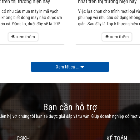
t trên thị trường hiện nay
nhất trên thị trường hiện nay
 có nhu cầu mua máy in mã vạch
Việc lựa chọn cho mình một loại vừ
i không biết dòng máy nào được ưa
phù hợp với nhu cầu sử dụng không
ơn cả. Đừng lo, dưới đây sẽ là TOP
giản. Sau đây là Top 5 thương hiệu
y in mã vạch tốt nhất,...
mã vạch tốt nhất trên thị...
xem thêm
xem thêm
Xem tất cả ...
Bạn cần hỗ trợ
iên hệ với chúng tôi bạn sẽ được giải đáp và tư vấn. Giúp doanh nghiệp có một 
CSKH
KẾ TOÁN