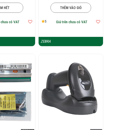
ẠM HẾT
THÊM VÀO GIỎ
5
n chưa có VAT
Giá trên chưa có VAT
ZEBRA