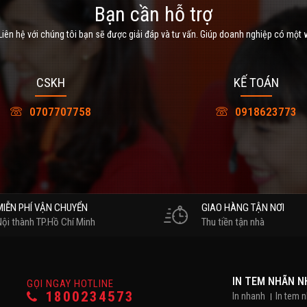
Bạn cần hỗ trợ
iên hệ với chúng tôi bạn sẽ được giải đáp và tư vấn. Giúp doanh nghiệp có một 
CSKH
KẾ TOÁN
0707707758
0918623773
MIỄN PHÍ VẬN CHUYỂN
GIAO HÀNG TẬN NƠI
Nội thành TP.Hồ Chí Minh
Thu tiền tận nhà
IN TEM NHÃN 
GỌI NGAY HOTLINE
1800234573
In nhanh
In tem 