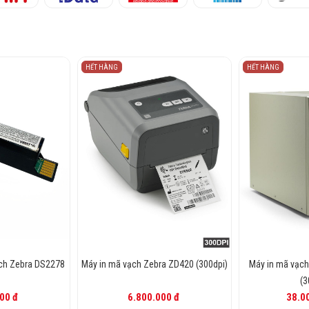
HẾT HÀNG
HẾT HÀNG
ch Zebra DS2278
Máy in mã vạch Zebra ZD420 (300dpi)
Máy in mã vạc
(3
00 đ
6.800.000 đ
38.0