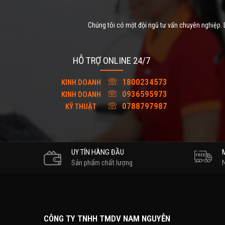
Chúng tôi có một đội ngũ tư vấn chuyên nghiệp. L
HỖ TRỢ ONLINE 24/7
1800234573
KINH DOANH
0936595973
KINH DOANH
0788797987
KỸ THUẬT
UY TÍN HÀNG ĐẦU
Sản phẩm chất lượng
CÔNG TY TNHH TMDV NAM NGUYỄN