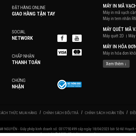
MÁY IN MÃ VẠC
ĐẶT HÀNG ONLINE
Máy in mã vạch cầ
GIAO HÀNG TẬN TAY
Máy in tem nhãn Rf
MÁY QUÉT MÃ 
SOCIAL
Máy quét 2D
Máy 
NETWORK
MÁY IN HÓA ĐƠ
Máy in hóa đơn kh
CHẤP NHẬN
THANH TOÁN
POS BÁN HÀNG
Xem thêm ↓
Màn hình cảm ứng
CHỨNG
PHẦN MỀM BÁN
NHẬN
DECAL
Decal Tem Vàng, T
Giấy decal PVC
x
CÁCH THỨC MUA HÀNG
CHÍNH SÁCH ĐỔI/TRẢ
CHÍNH SÁCH HOÀN TIỀN
ĐIỀ
MỰC IN NHÃN M
Mực Cho Máy In Ki
GUYỄN - Giấy phép kinh doanh số: 0317792499 cấp ngày 18/04/2023 bởi Sở Kế Hoạch v
MÀN HÌNH HIỂN 
Copyright © 2025. All rights reserved.