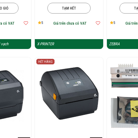
O GIỎ
TẠM HẾT
T
5
5
ưa có VAT
Giá trên chưa có VAT
Giá trê
 vạch
X-PRINTER
ZEBRA
HẾT HÀNG