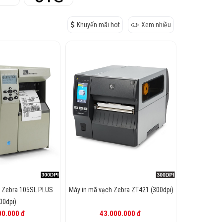
Khuyến mãi hot
Xem nhiều
h Zebra 105SL PLUS
Máy in mã vạch Zebra ZT421 (300dpi)
00dpi)
00.000 đ
43.000.000 đ