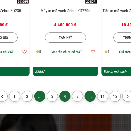
 Zebra ZD230
Máy in mã vạch Zebra ZD220d
Đầu in mã vạch Z
00 đ
4.400.000 đ
10.4
O GIỎ
TẠM HẾT
THÊM
5
5
ưa có VAT
Giá trên chưa có VAT
Giá trê
ZEBRA
Đầu in mã vạch
1
2
...
3
4
5
...
11
12