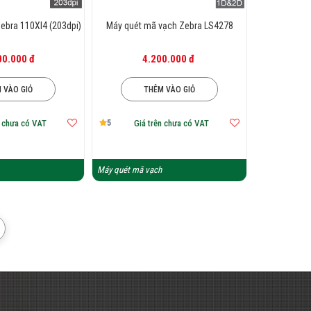
ebra 110XI4 (203dpi)
Máy quét mã vạch Zebra LS4278
00.000 đ
4.200.000 đ
 VÀO GIỎ
THÊM VÀO GIỎ
5
n chưa có VAT
Giá trên chưa có VAT
Máy quét mã vạch