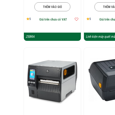
THÊM VÀO GIỎ
THÊM VÀ
5
5
Giá trên chưa có VAT
Giá trên ch
ZEBRA
Linh kiện máy quét mã