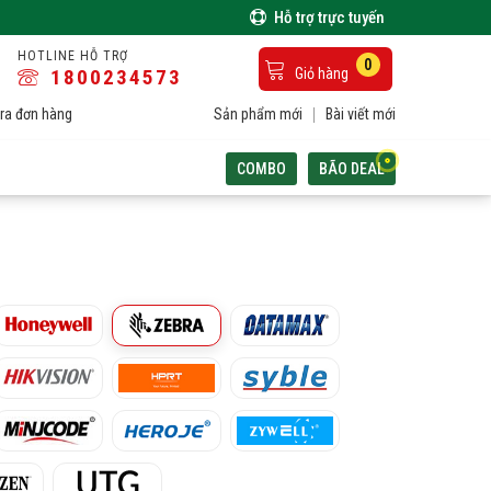
Hỗ trợ trực tuyến
HOTLINE HỖ TRỢ
0
1800234573
Giỏ hàng
ra đơn hàng
Sản phẩm mới
Bài viết mới
COMBO
BÃO DEAL