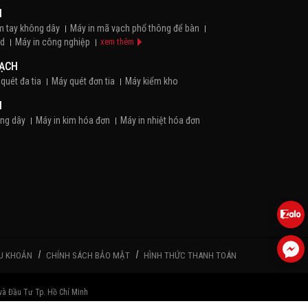
H
m tay không dây
Máy in mã vạch phổ thông để bàn
id
Máy in công nghiệp
xem thêm
VẠCH
quét đa tia
Máy quét đơn tia
Máy kiểm kho
N
ông dây
Máy in kim hóa đơn
Máy in nhiệt hóa đơn
Máy pos bán hàng cầm tay
Máy pos để bàn
 HÀNG
em Trang Sức
Giấy decal Bạc
Giấy decal in trực tiếp
em thêm
U KHOẢN
CHÍNH SÁCH BẢO MẬT
HÌNH THỨC THANH TOÁN
Ã VẠCH
m
Ribbon Resin
Ribbon Wax
Ribbon Wax/Resin
à Đầu Tư Tp. Hồ Chí Minh
THỊ GIÁ