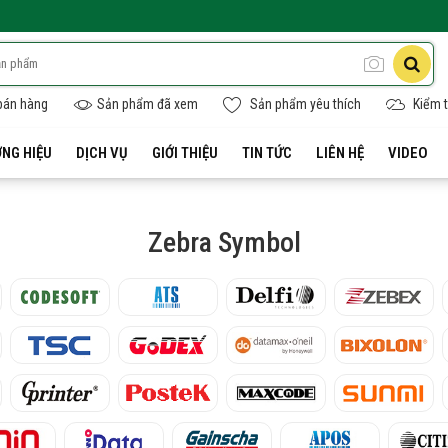
bán hàng
Sản phẩm đã xem
Sản phẩm yêu thích
Kiểm t
NG HIỆU
DỊCH VỤ
GIỚI THIỆU
TIN TỨC
LIÊN HỆ
VIDEO
Zebra Symbol