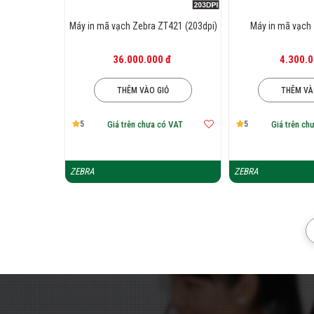
Máy in mã vạch Zebra ZT421 (203dpi)
Máy in mã vạch
36.000.000 đ
4.300.0
THÊM VÀO GIỎ
THÊM VÀ
5
5
Giá trên chưa có VAT
Giá trên ch
ZEBRA
ZEBRA