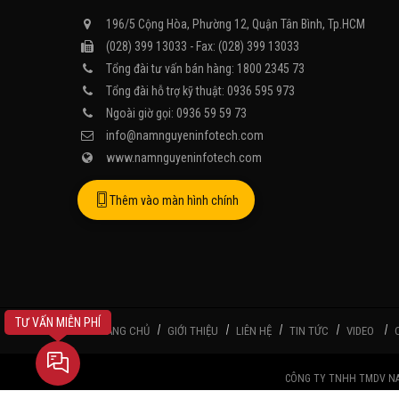
196/5 Cộng Hòa, Phường 12, Quận Tân Bình, Tp.HCM
(028) 399 13033 - Fax: (028) 399 13033
Tổng đài tư vấn bán hàng: 1800 2345 73
Tổng đài hỗ trợ kỹ thuật: 0936 595 973
Ngoài giờ gọi: 0936 59 59 73
info@namnguyeninfotech.com
www.namnguyeninfotech.com
Thêm vào màn hình chính
TƯ VẤN MIỄN PHÍ
TRANG CHỦ
GIỚI THIỆU
LIÊN HỆ
TIN TỨC
VIDEO
CÔNG TY TNHH TMDV NAM N