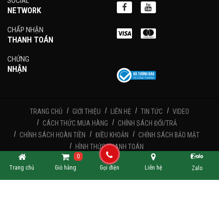
SOCIAL
NETWORK
CHẤP NHẬN
THANH TOÁN
CHỨNG
NHẬN
TRANG CHỦ
GIỚI THIỆU
LIÊN HỆ
TIN TỨC
VIDEO
CÁCH THỨC MUA HÀNG
CHÍNH SÁCH ĐỔI/TRẢ
CHÍNH SÁCH HOÀN TIỀN
ĐIỀU KHOẢN
CHÍNH SÁCH BẢO MẬT
HÌNH THỨC THANH TOÁN
0
Trang chủ
Giỏ hàng
Gọi điện
Liên hệ
Zalo
CÔNG TY TNHH TMDV NAM NGUYỄN - Giấy phép kinh doanh số: 0317792499 cấp
ngày 18/04/2023 bởi Sở Kế Hoạch và Đầu Tư Tp. Hồ Chí Minh
Copyright © 2025. All rights reserved.
Thiết kế và phát triển
Công ty TNHH Erasoft
[Erasoft.vn]