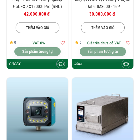
GoDEX ZX1200Xi Pro (RFID)
iData DM3000 - 16P
42.000.000 đ
30.000.000 đ
THÊM VÀO GIỎ
THÊM VÀO GIỎ
0
0
VAT 0%
Giá trên chưa có VAT
Sản phẩm tương tự
Sản phẩm tương tự
GODEX
idata