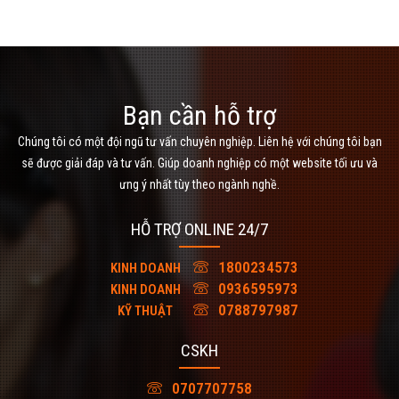
Bạn cần hỗ trợ
Chúng tôi có một đội ngũ tư vấn chuyên nghiệp. Liên hệ với chúng tôi bạn
sẽ được giải đáp và tư vấn. Giúp doanh nghiệp có một website tối ưu và
ưng ý nhất tùy theo ngành nghề.
HỖ TRỢ ONLINE 24/7
1800234573
KINH DOANH
0936595973
KINH DOANH
0788797987
KỸ THUẬT
CSKH
0707707758