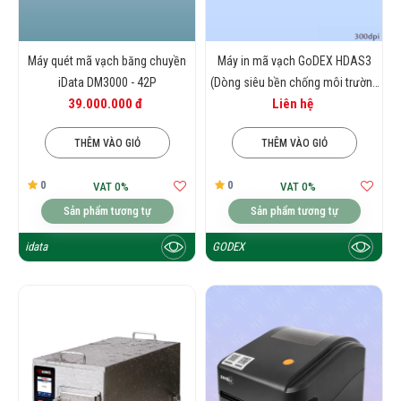
Máy quét mã vạch băng chuyền
Máy in mã vạch GoDEX HDAS3
iData DM3000 - 42P
(Dòng siêu bền chống môi trường
39.000.000 đ
Liên hệ
khắc nghiệt)
THÊM VÀO GIỎ
THÊM VÀO GIỎ
0
0
VAT 0%
VAT 0%
Sản phẩm tương tự
Sản phẩm tương tự
idata
GODEX