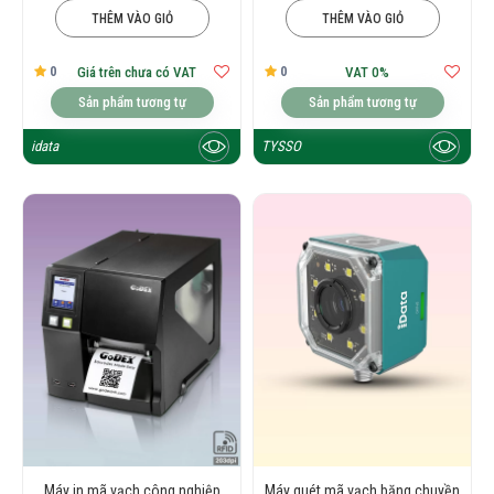
THÊM VÀO GIỎ
THÊM VÀO GIỎ
0
0
Giá trên chưa có VAT
VAT 0%
Sản phẩm tương tự
Sản phẩm tương tự
idata
TYSSO
Máy in mã vạch công nghiệp
Máy quét mã vạch băng chuyền