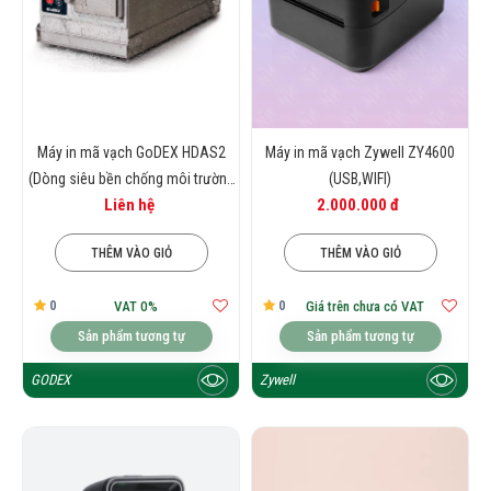
Máy in mã vạch GoDEX HDAS2
Máy in mã vạch Zywell ZY4600
(Dòng siêu bền chống môi trường
(USB,WIFI)
Liên hệ
2.000.000 đ
khắc nghiệt)
THÊM VÀO GIỎ
THÊM VÀO GIỎ
0
0
VAT 0%
Giá trên chưa có VAT
Sản phẩm tương tự
Sản phẩm tương tự
GODEX
Zywell