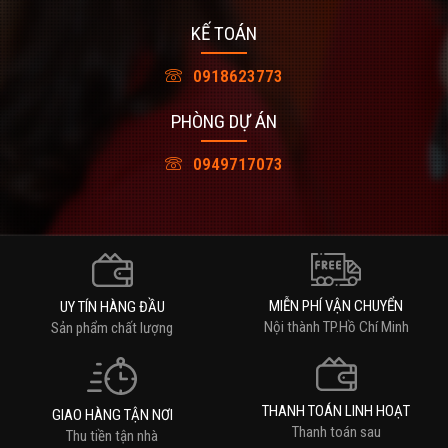
KẾ TOÁN
0918623773
PHÒNG DỰ ÁN
0949717073
MIỄN PHÍ VẬN CHUYỂN
UY TÍN HÀNG ĐẦU
Nội thành TP.Hồ Chí Minh
Sản phẩm chất lượng
THANH TOÁN LINH HOẠT
GIAO HÀNG TẬN NƠI
Thanh toán sau
Thu tiền tận nhà