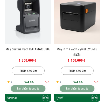
Máy quét nã vạch DATAMAX D80B
Máy in mã vạch Zywell ZY3608
(USB)
1.500.000 đ
1.400.000 đ
THÊM VÀO GIỎ
THÊM VÀO GIỎ
0
0
VAT 0%
VAT 0%
Sản phẩm tương tự
Sản phẩm tương tự
Datamax
Zywell