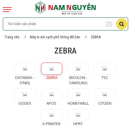
Trang chủ
Máy in mã vạch phổ thông để bàn
ZEBRA
ZEBRA
DATAMAX -
ZEBRA
BIXOLON -
TSC
O’NEIL
SAMSUNG
GODEX
APOS
HONEYWELL
CITIZEN
X-PRINTER
HPRT