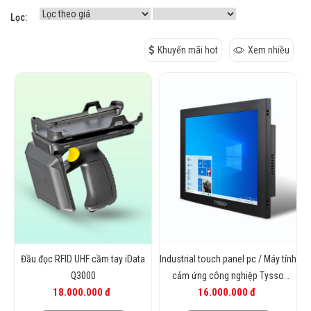
Lọc:
Khuyến mãi hot
Xem nhiều
Đầu đọc RFID UHF cầm tay iData
Industrial touch panel pc / Máy tính
Q3000
cảm ứng công nghiệp Tysso
18.000.000 đ
16.000.000 đ
1700ID (i5 Gen 12/8GB/256GB)