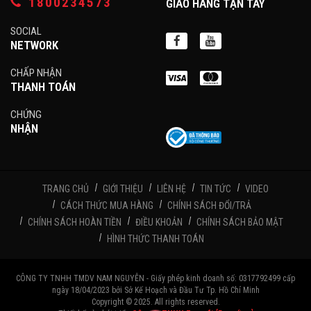
1800234573
GIAO HÀNG TẬN TAY
SOCIAL
NETWORK
CHẤP NHẬN
THANH TOÁN
CHỨNG
NHẬN
TRANG CHỦ
GIỚI THIỆU
LIÊN HỆ
TIN TỨC
VIDEO
CÁCH THỨC MUA HÀNG
CHÍNH SÁCH ĐỔI/TRẢ
CHÍNH SÁCH HOÀN TIỀN
ĐIỀU KHOẢN
CHÍNH SÁCH BẢO MẬT
HÌNH THỨC THANH TOÁN
CÔNG TY TNHH TMDV NAM NGUYỄN - Giấy phép kinh doanh số: 0317792499 cấp
ngày 18/04/2023 bởi Sở Kế Hoạch và Đầu Tư Tp. Hồ Chí Minh
Copyright © 2025. All rights reserved.