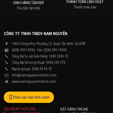
sử dụng của mình.
THANH TOÁN LINH HOẠT
GIAO HÀNG TẬN NƠI
Thanh toán sau
Link download driver Xprinter
Thu tiền tận nhà
Link download zywell for MacOS
Link download Epson in kim 2xx series
CÔNG TY TNHH TMDV NAM NGUYỄN
196/5 Cộng Hòa, Phường 12, Quận Tân Bình, Tp.HCM
(028) 399 13033 - Fax: (028) 399 13033
Tổng đài tư vấn bán hàng: 1800 2345 73
Tổng đài hỗ trợ kỹ thuật: 0936 595 973
Ngoài giờ gọi: 0936 59 59 73
info@namnguyeninfotech.com
www.namnguyeninfotech.com
Thêm vào màn hình chính
GỌI NGAY HOTLINE
ĐẶT HÀNG ONLINE