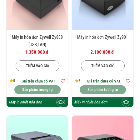
gọn, máy sử dụng pin nên bạn có thể mang
đi bất cứ đâu. thích hợp cho việc in bill
thanh toán di động, in thanh toán trên taxi,
nhà hàng...
Máy in hóa đơn Zywell Zy808
Máy in hóa đơn Zywell Zy901
(USB,LAN)
1.350.000 đ
2.100.000 đ
THÊM VÀO GIỎ
THÊM VÀO GIỎ
5
5
Giá trên chưa có VAT
Giá trên chưa có VAT
Sản phẩm tương tự
Sản phẩm tương tự
Máy in nhiệt hóa đơn
Máy in nhiệt hóa đơn