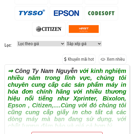
Lọc:
Khuyến mãi hot
Xem nhiều
⇒
Công Ty Nam Nguyễn
với kinh nghiệm
nhiều năm trong lĩnh vực, chúng tôi
chuyên cung cấp các sản phẩm máy in
hóa đơn chính hãng với nhiều thương
hiệu nổi tiếng như Xprinter, Bixolon,
Epson , Citizen,....Cùng với đó chúng tôi
cũng cung cấp giấy in cho tất cả các
dòng máy mà bạn đang sử dụng. với
chất lượng đảm bảo và giá cả hợp lý.
⇒ Khi đến với các sản phẩm máy in hóa