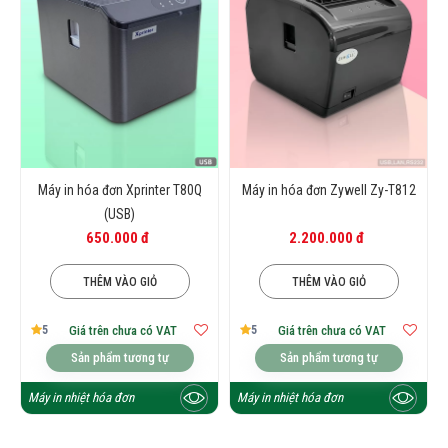
Máy in hóa đơn Xprinter T80Q
Máy in hóa đơn Zywell Zy-T812
(USB)
650.000 đ
2.200.000 đ
THÊM VÀO GIỎ
THÊM VÀO GIỎ
5
5
Giá trên chưa có VAT
Giá trên chưa có VAT
Sản phẩm tương tự
Sản phẩm tương tự
Máy in nhiệt hóa đơn
Máy in nhiệt hóa đơn
Dòng máy in kết nối không dây Wifi,
Bluetooth đang được ưa chuộng