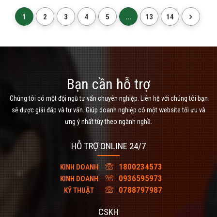
1
2
3
4
5
...
13
14
►
Các khổ in thông dụng trên máy in:
Máy in hiện nay có 3 khổ in thông dụng, đối
với các dòng máy in nhiệt thì ta có khổ
57,80. còn các dòng
máy in hóa đơn
2 liên
thì ta có khổ 75.
tùy vào nhu cầu sử dụng mà bạn lựa chọn
Bạn cần hỗ trợ
khổ in phù hợp để các thông tin được hiển
thị đầy đủ và rõ ràng trên tờ hóa đơn của
Chúng tôi có một đội ngũ tư vấn chuyên nghiệp. Liên hệ với chúng tôi bạn
mình.
sẽ được giải đáp và tư vấn. Giúp doanh nghiệp có một website tối ưu và
►
Có dễ sửa chữa và thay thế linh kiện
ưng ý nhất tùy theo ngành nghề.
không?
HỖ TRỢ ONLINE 24/7
1800234573
KINH DOANH
0936595973
KINH DOANH
0788797987
KỸ THUẬT
CSKH