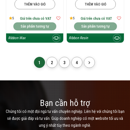
THÊM VÀO GIỎ
THÊM VÀO GIỎ
5
5
Giá trên chưa có VAT
Giá trên chưa có VAT
Sản phẩm tương tự
Sản phẩm tương tự
Ribbon Wax
Ribbon Resin
1
2
3
4
Bạn cần hỗ trợ
Chúng tôi có một đội ngũ tư vấn chuyên nghiệp. Liên hệ với chúng tôi bạn
sẽ được giải đáp và tư vấn. Giúp doanh nghiệp có một website tối ưu và
ưng ý nhất tùy theo ngành nghề.