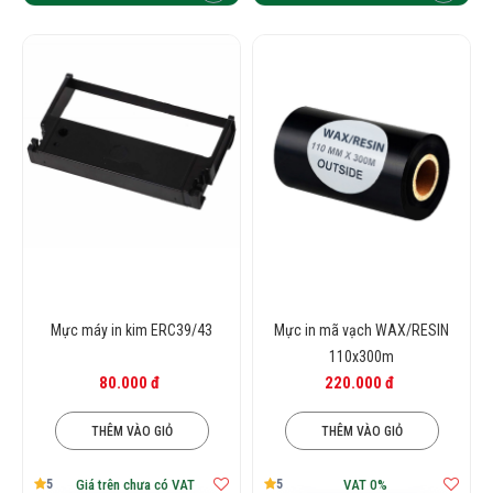
thước cuộn mực, và chất liệu mực sao cho
phù hợp.
⇒Bạn có thể liên hệ ngay hotline của
NAM NGUYỄN để đặt hàng sản phẩm
mực in decal và nhận được nhiều ưu đãi
hấp dẫn, Nam Nguyễn cam kết giao hàng
nhanh chóng, tận tơi.
Mực máy in kim ERC39/43
Mực in mã vạch WAX/RESIN
110x300m
80.000 đ
220.000 đ
THÊM VÀO GIỎ
THÊM VÀO GIỎ
5
5
Giá trên chưa có VAT
VAT 0%