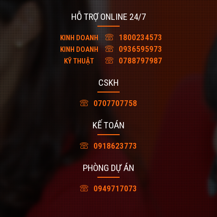
HỖ TRỢ ONLINE 24/7
1800234573
KINH DOANH
0936595973
KINH DOANH
0788797987
KỸ THUẬT
CSKH
0707707758
KẾ TOÁN
0918623773
PHÒNG DỰ ÁN
0949717073