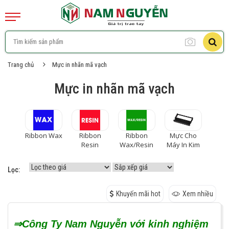
Trang chủ
Mực in nhãn mã vạch
Mực in nhãn mã vạch
Ribbon Wax
Ribbon
Ribbon
Mực Cho
Resin
Wax/Resin
Máy In Kim
Lọc:
Khuyến mãi hot
Xem nhiều
⇒Công Ty Nam Nguyễn với kinh nghiệm