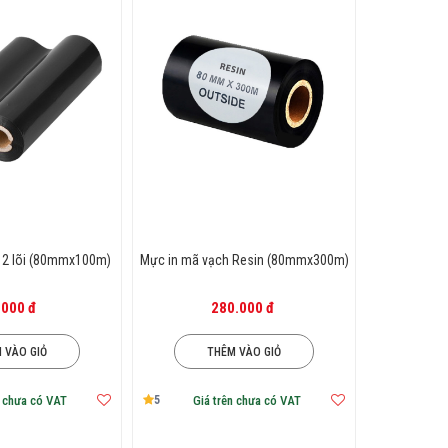
uộn mực, và chất liệu mực sao cho phù
ecal và nhận được nhiều ưu đãi hấp
 2 lõi (80mmx100m)
Mực in mã vạch Resin (80mmx300m)
.000 đ
280.000 đ
 VÀO GIỎ
THÊM VÀO GIỎ
5
n chưa có VAT
Giá trên chưa có VAT