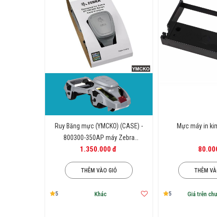
Kích thước cùa các cuộn mực in
th
Và chiều dài thông thường là 450m,
Tùy thuộc vào máy in mã vạch bạn đan
hợp.
⇒Bạn có thể liên hệ ngay hotline 
dẫn, Nam Nguyễn cam kết giao hàng 
Ruy Băng mực (YMCKO) (CASE) -
Mực máy in ki
800300-350AP máy Zebra
1.350.000 đ
80.00
ZC100/ZC300 (full color)
THÊM VÀO GIỎ
THÊM VÀ
5
5
Khác
Giá trên ch