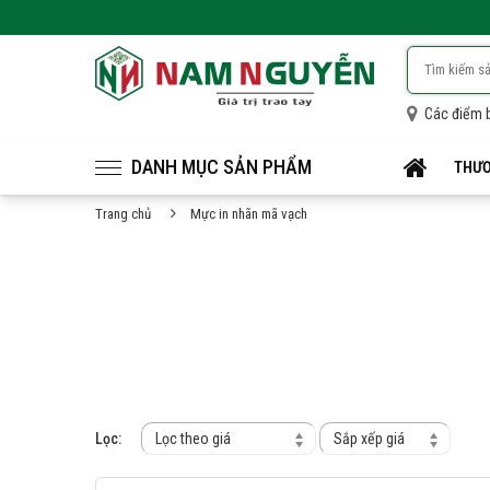
Các điểm 
DANH MỤC SẢN PHẨM
THƯƠ
Trang chủ
Mực in nhãn mã vạch
Lọc:
Lọc theo giá
Sắp xếp giá