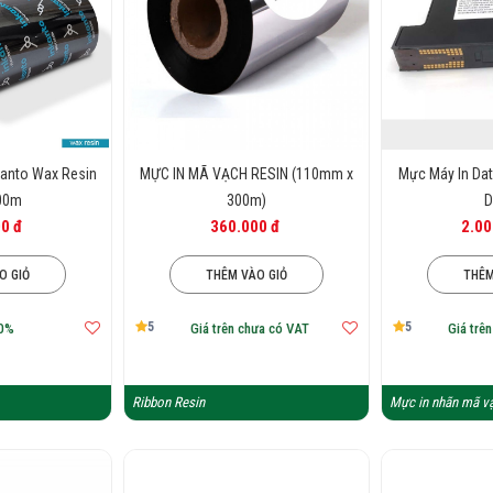
ành phần chính: Chất làm màu carbon, chất sáp (
của mực trên vật liệu in.
kanto Wax Resin
MỰC IN MÃ VẠCH RESIN (110mm x
Mực Máy In Da
00m
300m)
D
0 đ
360.000 đ
2.00
O GIỎ
THÊM VÀO GIỎ
THÊM
5
5
0%
Giá trên chưa có VAT
Giá trê
Ribbon Resin
Mực in nhãn mã v
g cho máy in tem mã vạch được phân ra làm 
dùng trong nhà như cửa hàng , siêu thị, shop ...
h mắc nhất phù hợp cho in tem mã vạch dùng cho 
,decal PVC và decal vải.