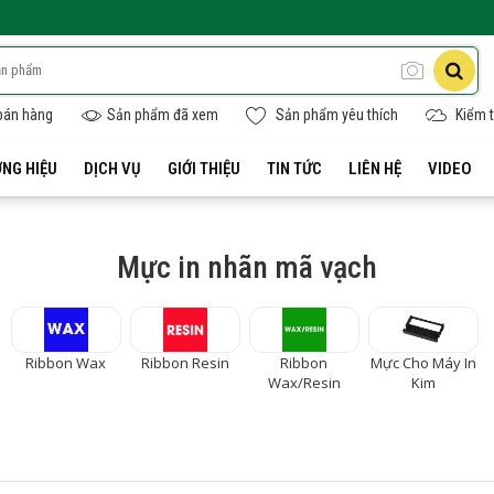
bán hàng
Sản phẩm đã xem
Sản phẩm yêu thích
Kiểm t
NG HIỆU
DỊCH VỤ
GIỚI THIỆU
TIN TỨC
LIÊN HỆ
VIDEO
Mực in nhãn mã vạch
Ribbon Wax
Ribbon Resin
Ribbon
Mực Cho Máy In
Wax/Resin
Kim