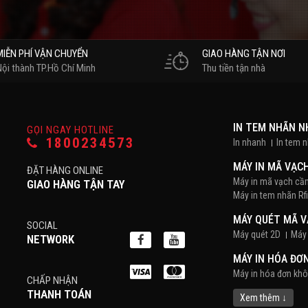
MIỄN PHÍ VẬN CHUYỂN
GIAO HÀNG TẬN NƠI
Nội thành TP.Hồ Chí Minh
Thu tiền tận nhà
IN TEM NHÃN 
GỌI NGAY HOTLINE
1800234573
In nhanh
In tem 
MÁY IN MÃ VẠC
ĐẶT HÀNG ONLINE
Máy in mã vạch cầ
GIAO HÀNG TẬN TAY
Máy in tem nhãn Rf
MÁY QUÉT MÃ 
SOCIAL
Máy quét 2D
Máy 
NETWORK
MÁY IN HÓA ĐƠ
Máy in hóa đơn kh
CHẤP NHẬN
THANH TOÁN
POS BÁN HÀNG
Xem thêm ↓