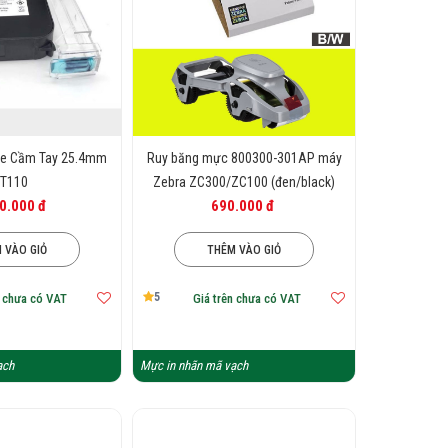
 wax) dùng làm chảy mực và chất nhựa
te Cầm Tay 25.4mm
Ruy băng mực 800300-301AP máy
T110
Zebra ZC300/ZC100 (đen/black)
0.000 đ
690.000 đ
 VÀO GIỎ
THÊM VÀO GIỎ
5
n chưa có VAT
Giá trên chưa có VAT
ạch
Mực in nhãn mã vạch
3 nhóm:
Wax: Giá thành thấp, cốt sử
 Wax / Resin: Giá thành cao hơn Wax,
môi trường khắc nghiệt, độ bền cao,