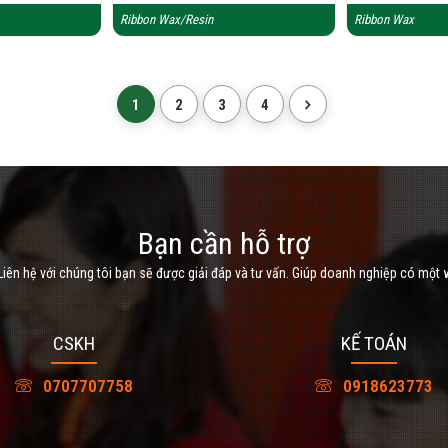
Ribbon Wax/Resin
Ribbon Wax
1
2
3
4
Bạn cần hỗ trợ
iên hệ với chúng tôi bạn sẽ được giải đáp và tư vấn. Giúp doanh nghiệp có một 
CSKH
KẾ TOÁN
0707707758
0918623773