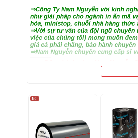
⇒Công Ty Nam Nguyễn với kinh nghiệm
như giải pháp cho ngành in ấn mã vạ
hóa, ministop, chuỗi nhà hàng thức 
⇒Với sự tư vấn của đội ngũ chuyên 
việc của chúng tôi) mong muốn đem l
giá cả phải chăng, bảo hành chuyên 
⇒Nam Nguyễn chuyên cung cấp sỉ và 
►► Đồng hành cùng Nam Nguyễn để 
►Cùng tìm hiểu khái niệm mực in mã
Mực in mã vạch còn gọi là Ribbon, đây
mực in mã vạch còn có tên gọi là Ribbo
MỚI
Mực in mã vạch gồm 3 lớp cấu tạo: lớp 
Lớp vật liệu nền: Là một loại polyester 
Lớp mực: được phủ lên một mặt của nề
mặt ngoài hay Ribbon mặt trong ( hay n
Lớp phủ bảo vệ: Lớp phủ bảo vệ thường