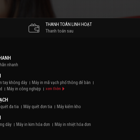
THANH TOÁN LINH HOẠT
Thanh toán sau
NHANH
nhãn nhanh
H
m tay không dây
Máy in mã vạch phổ thông để bàn
id
Máy in công nghiệp
xem thêm
VẠCH
quét đa tia
Máy quét đơn tia
Máy kiểm kho
N
ông dây
Máy in kim hóa đơn
Máy in nhiệt hóa đơn