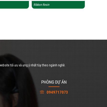
Ribbon Resin
website tối ưu và ưng ý nhất tùy theo ngành nghề.
PHÒNG DỰ ÁN
0949717073