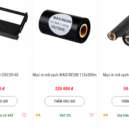
ông thường là 110mm,100mm,80mm,60mm
300m,250m,100m,75m.
g dùng để có thể lựa chọn cho mình kích thước c
của NAM NGUYỄN để đặt hàng sản phẩm mực in d
nhanh chóng, tận tơi.
m ERC39/43
Mực in mã vạch WAX/RESIN 110x300m
Mực in mã vạch
0 đ
220.000 đ
50
O GIỎ
THÊM VÀO GIỎ
THÊM
5
5
ưa có VAT
VAT 0%
Giá trê