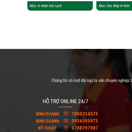
Mực in nhãn mã vạch
Mực Cho Máy In Kim
Chúng tôi có một đội ngũ tư vấn chuyên nghiệp. L
HỖ TRỢ ONLINE 24/7
1800234573
KINH DOANH
0936595973
KINH DOANH
0788797987
KỸ THUẬT