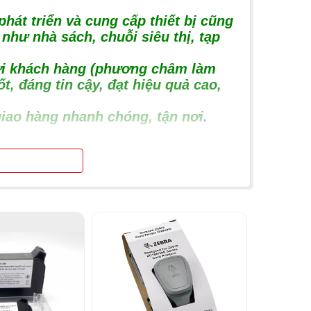
hát triển và cung cấp thiết bị cũng
như nhà sách, chuỗi siêu thị, tạp
với khách hàng (phương châm làm
, đáng tin cậy, đạt hiệu quả cao,
giao hàng nhanh chóng, tận nơi
.
dụng của bạn
yền nhiệt. Mực in Ribon ngoài tên gọi
.
vạch mà mực in Ribbon sẽ là Ribbon
ng hoặc mặt ngoài của chất liệu in)
n giúp bảo vệ máy in, chống hao hòn