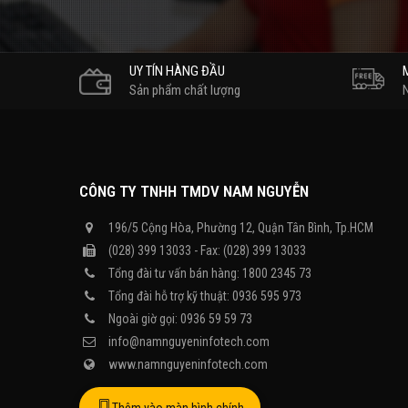
UY TÍN HÀNG ĐẦU
Sản phẩm chất lượng
CÔNG TY TNHH TMDV NAM NGUYỄN
196/5 Cộng Hòa, Phường 12, Quận Tân Bình, Tp.HCM
(028) 399 13033 - Fax: (028) 399 13033
Tổng đài tư vấn bán hàng: 1800 2345 73
Tổng đài hỗ trợ kỹ thuật: 0936 595 973
Ngoài giờ gọi: 0936 59 59 73
info@namnguyeninfotech.com
www.namnguyeninfotech.com
Thêm vào màn hình chính