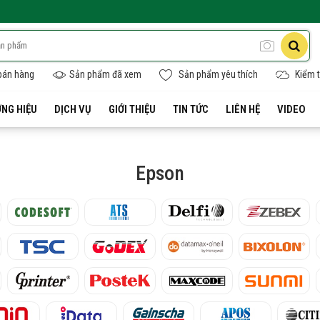
bán hàng
Sản phẩm đã xem
Sản phẩm yêu thích
Kiểm t
NG HIỆU
DỊCH VỤ
GIỚI THIỆU
TIN TỨC
LIÊN HỆ
VIDEO
Epson