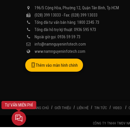
196/5 Cộng Hòa, Phường 12, Quận Tân Bình, Tp.HCM
(028) 399 13033 - Fax: (028) 399 13033
Tổng đài tư vấn bán hàng: 1800 2345 73
Tổng đài hỗ trợ kỹ thuật: 0936 595 973
Ngoài giờ gọi: 0936 59 59 73
info@namnguyeninfotech.com
www.namnguyeninfotech.com
Thêm vào màn hình chính
TƯ VẤN MIỄN PHÍ
TRANG CHỦ
GIỚI THIỆU
LIÊN HỆ
TIN TỨC
VIDEO
CÔNG TY TNHH TMDV NAM N