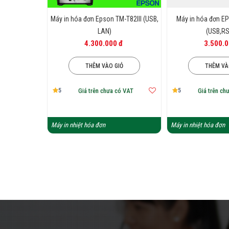
Máy in hóa đơn Epson TM-T82III (USB,
Máy in hóa đơn E
LAN)
(USB,RS
4.300.000 đ
3.500.0
THÊM VÀO GIỎ
THÊM VÀ
5
5
Giá trên chưa có VAT
Giá trên ch
Máy in nhiệt hóa đơn
Máy in nhiệt hóa đơn