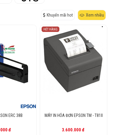
Khuyến mãi hot
Xem nhiều
HẾT HÀNG
PSON ERC 38B
MÁY IN HÓA ĐƠN EPSON TM - T81II
.000 đ
3.600.000 đ