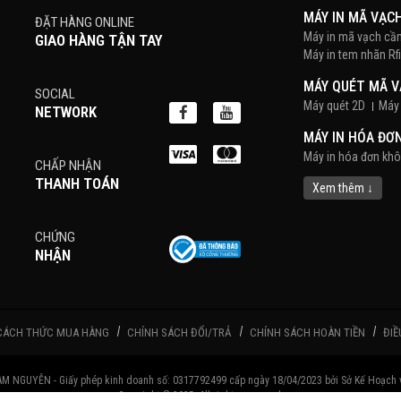
MÁY IN MÃ VẠC
ĐẶT HÀNG ONLINE
Máy in mã vạch cầ
GIAO HÀNG TẬN TAY
Máy in tem nhãn Rf
MÁY QUÉT MÃ 
SOCIAL
Máy quét 2D
Máy 
NETWORK
MÁY IN HÓA ĐƠ
Máy in hóa đơn kh
CHẤP NHẬN
THANH TOÁN
POS BÁN HÀNG
Xem thêm ↓
Màn hình cảm ứng
CHỨNG
PHẦN MỀM BÁN
NHẬN
DECAL
Decal Tem Vàng, T
Giấy decal PVC
x
CÁCH THỨC MUA HÀNG
CHÍNH SÁCH ĐỔI/TRẢ
CHÍNH SÁCH HOÀN TIỀN
ĐIỀ
MỰC IN NHÃN M
Mực Cho Máy In Ki
GUYỄN - Giấy phép kinh doanh số: 0317792499 cấp ngày 18/04/2023 bởi Sở Kế Hoạch v
MÀN HÌNH HIỂN 
Copyright © 2025. All rights reserved.