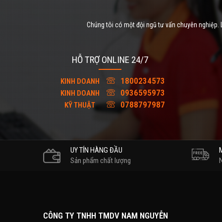
Chúng tôi có một đội ngũ tư vấn chuyên nghiệp. L
HỖ TRỢ ONLINE 24/7
1800234573
KINH DOANH
0936595973
KINH DOANH
0788797987
KỸ THUẬT
UY TÍN HÀNG ĐẦU
Sản phẩm chất lượng
CÔNG TY TNHH TMDV NAM NGUYỄN