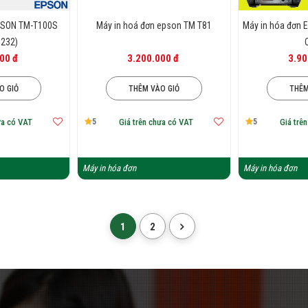
PSON TM-T100S
Máy in hoá đơn epson TM T81
Máy in hóa đơn E
232)
00 đ
3.200.000 đ
3.90
O GIỎ
THÊM VÀO GIỎ
THÊM
5
5
ưa có VAT
Giá trên chưa có VAT
Giá trê
Máy in hóa đơn
Máy in hóa đơn
1
2