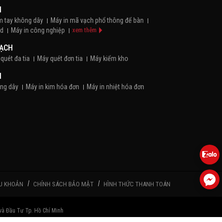
H
m tay không dây
Máy in mã vạch phổ thông để bàn
id
Máy in công nghiệp
xem thêm
VẠCH
quét đa tia
Máy quét đơn tia
Máy kiểm kho
N
ông dây
Máy in kim hóa đơn
Máy in nhiệt hóa đơn
Máy pos bán hàng cầm tay
Máy pos để bàn
 HÀNG
em Trang Sức
Giấy decal Bạc
Giấy decal in trực tiếp
em thêm
U KHOẢN
CHÍNH SÁCH BẢO MẬT
HÌNH THỨC THANH TOÁN
Ã VẠCH
m
Ribbon Resin
Ribbon Wax
Ribbon Wax/Resin
à Đầu Tư Tp. Hồ Chí Minh
THỊ GIÁ