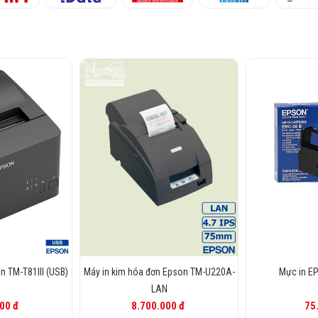
n TM-T81III (USB)
Máy in kim hóa đơn Epson TM-U220A-
Mực in E
LAN
00 đ
8.700.000 đ
75