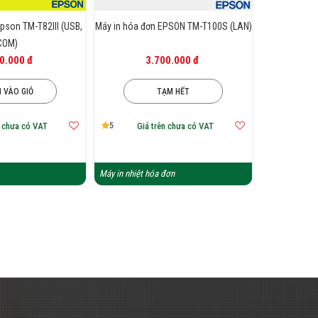
pson TM-T82III (USB,
Máy in hóa đơn EPSON TM-T100S (LAN)
COM)
0.000 đ
3.700.000 đ
 VÀO GIỎ
TẠM HẾT
5
n chưa có VAT
Giá trên chưa có VAT
Máy in nhiệt hóa đơn