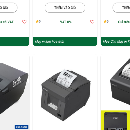
O GIỎ
THÊM VÀO GIỎ
THÊM
5
5
ưa có VAT
VAT 0%
Giá trê
Máy in kim hóa đơn
Mực Cho Máy In K