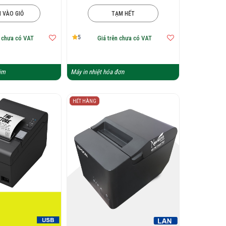
 VÀO GIỎ
TẠM HẾT
5
n chưa có VAT
Giá trên chưa có VAT
im
Máy in nhiệt hóa đơn
HẾT HÀNG