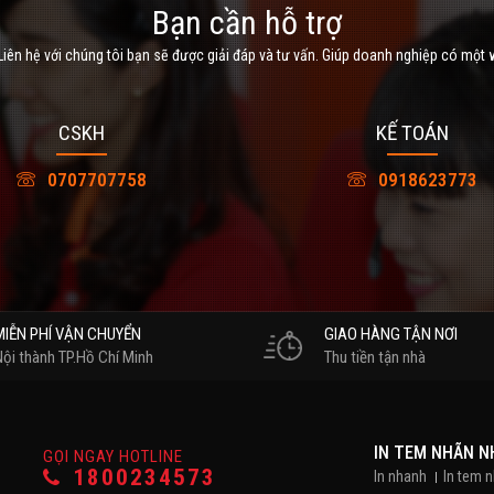
Bạn cần hỗ trợ
iên hệ với chúng tôi bạn sẽ được giải đáp và tư vấn. Giúp doanh nghiệp có một 
CSKH
KẾ TOÁN
0707707758
0918623773
MIỄN PHÍ VẬN CHUYỂN
GIAO HÀNG TẬN NƠI
Nội thành TP.Hồ Chí Minh
Thu tiền tận nhà
IN TEM NHÃN 
GỌI NGAY HOTLINE
1800234573
In nhanh
In tem 